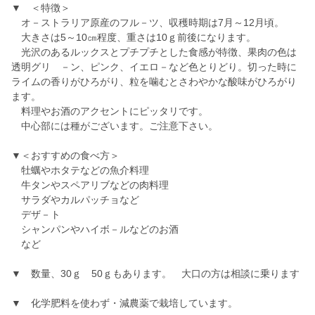
▼ ＜特徴＞
オ－ストラリア原産のフル－ツ、収穫時期は7月～12月頃。
大きさは5～10㎝程度、重さは10ｇ前後になります。
光沢のあるルックスとプチプチとした食感が特徴、果肉の色は
透明グリ －ン、ピンク、イエロ－など色とりどり。切った時に
ライムの香りがひろがり、粒を噛むとさわやかな酸味がひろがり
ます。
料理やお酒のアクセントにピッタリです。
中心部には種がございます。ご注意下さい。
▼＜おすすめの食べ方＞
牡蠣やホタテなどの魚介料理
牛タンやスペアリブなどの肉料理
サラダやカルパッチョなど
デザ－ト
シャンパンやハイボ－ルなどのお酒
など
▼ 数量、30ｇ 50ｇもあります。 大口の方は相談に乗ります
▼ 化学肥料を使わず・減農薬で栽培しています。