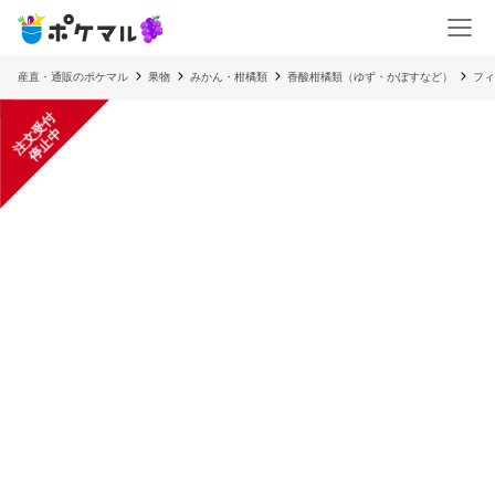
産直・通販のポケマル
果物
みかん・柑橘類
香酸柑橘類（ゆず・かぼすなど）
フィ
注
文
受
付
停
止
中