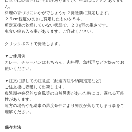
日本では乾燥されたものがありますが、生葉はほとんどありませ
ん。
料理の香づけにいかがでしょうか？発送前に剪定します。
２５cm程度の長さに剪定したものを５本。
剪定直後の乾燥していない状態で、２０g弱の重さです。
虫食い痕も入る事があります。ご容赦ください。
クリックポストで発送します。
▼ご使用例
カレー、チャーハンはもちろん、肉料理、魚料理などお好みでお
使いください。
▼注文に際しての注意点（配送方法や納期指定など）
ご注文後に収穫して出荷します。
農繁期や突発的な台風等の自然災害があった時には、遅れる可能
性があります。
遠方の場合や配送事の温度条件により鮮度が落ちてしまう事をご
理解ください。
保存方法