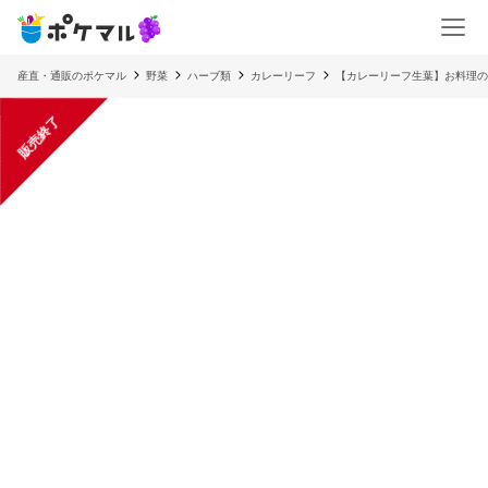
産直・通販のポケマル
野菜
ハーブ類
カレーリーフ
【カレーリーフ生葉】お料理の
販売終了