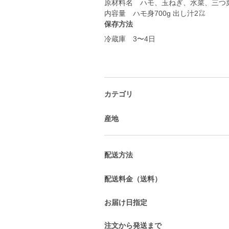
原材料名 ハモ、玉ねぎ、水菜、三つ
内容量 ハモ身700g 出し汁2㍑
保存方法
冷蔵庫 3〜4日
カテゴリ
産地
配送方法
配送料金（送料）
お届け日指定
注文から発送まで