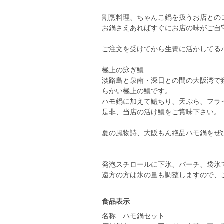
割烹料理、ちゃんこ鍋を扱うお店との
お鍋さえあればすぐにお店の味がご自
ご注文を受けてから生簀に活かしてる
極上の泳ぎ鱧
淡路島と泉南・深日との間の大阪湾で
らかい極上の鱧です。
ハモ鍋に加えて鱧ちり、天ぷら、フラ
是非、当店の活け鱧をご賞味下さい。
夏の風物詩、大阪もん絶品ハモ鍋をぜ
発泡スチロールに下氷、パーチ、袋氷
遠方の方は氷の量も調整しますので、
食品表示
名称 ハモ鍋セット