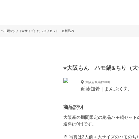
ん ハモ鍋&ちり（大サイズ）たっぷりセット 送料込み
⭐︎大阪もん ハモ鍋&ちり（
大阪府泉南郡岬町
近藤知希 | まんぷく丸
商品説明
大阪産の期間限定の絶品ハモ鍋セット
送料は0円です。
※ 写真は2人前＋大サイズのハモのち