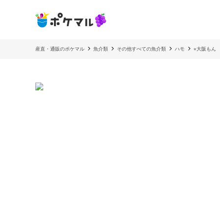
産直・通販のポケマル
魚介類
その他すべての魚介類
ハモ
⭐︎大阪も