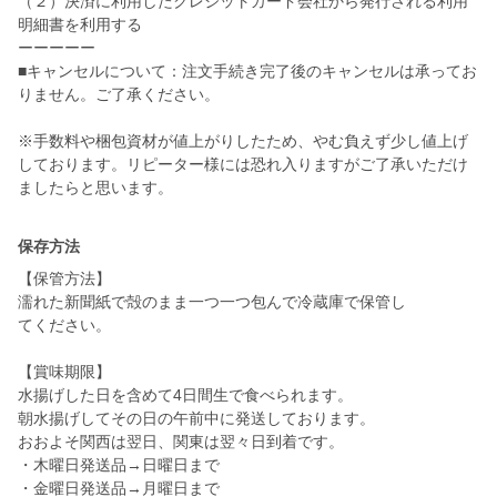
（２）決済に利用したクレジットカード会社から発行される利用
明細書を利用する
ーーーーー
■キャンセルについて：注文手続き完了後のキャンセルは承ってお
りません。ご了承ください。
※手数料や梱包資材が値上がりしたため、やむ負えず少し値上げ
しております。リピーター様には恐れ入りますがご了承いただけ
ましたらと思います。
保存方法
【保管方法】
濡れた新聞紙で殻のまま一つ一つ包んで冷蔵庫で保管し
てください。
【賞味期限】
水揚げした日を含めて4日間生で食べられます。
朝水揚げしてその日の午前中に発送しております。
おおよそ関西は翌日、関東は翌々日到着です。
・木曜日発送品→日曜日まで
・金曜日発送品→月曜日まで