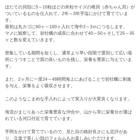
ほたての貝殻に5～10粒ほどの米粒サイズの稚貝（赤ちゃん貝）が
ついているものを仕入れて、2年～3年手塩にかけて育てていま
す。
最初は丸カゴに60ヶ～100ヶ入れて海中2～3ｍにつるします。
マメに観察して、岩牡蠣の成長に合わせて40～50ヶそして25～35
ヶと数を変えていきます。
密集している期間を短くし、通常より早い段階で選別して広い場
所にうつすことで質の良いものを残し、栄養を豊富に与えていま
す。
また、2ヶ月に一度24～48時間海上にあげることで岩牡蠣に刺激
を与え、栄養をよく吸収させます。
このようなこまめな手入れによって実入りが大変良くなります。
海流がまじりあった栄養豊富な沖合や、山から常に栄養分が運ば
れている河口付近で育てています。
手間をかけて育てているので、見た目の格好良さにも定評があ
り、立派で美しい殻のフォルムもお楽しみいただけます。