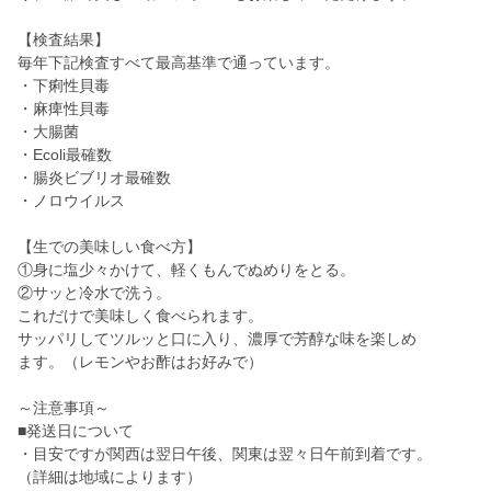
【検査結果】
毎年下記検査すべて最高基準で通っています。
・下痢性貝毒
・麻痺性貝毒
・大腸菌
・Ecoli最確数
・腸炎ビブリオ最確数
・ノロウイルス
【生での美味しい食べ方】
①身に塩少々かけて、軽くもんでぬめりをとる。
②サッと冷水で洗う。
これだけで美味しく食べられます。
サッパリしてツルッと口に入り、濃厚で芳醇な味を楽しめ
ます。（レモンやお酢はお好みで）
～注意事項～
■発送日について
・目安ですが関西は翌日午後、関東は翌々日午前到着です。
（詳細は地域によります）