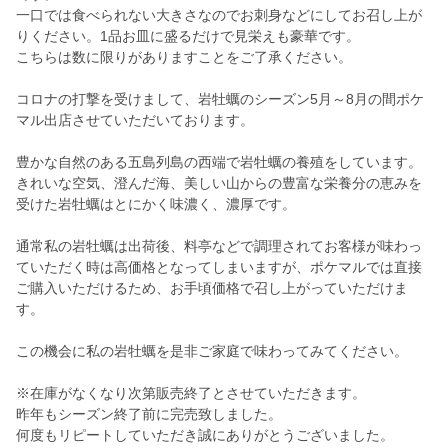
一口では食べられない大きさなのでお刺身などにしてお召し上が
りください。1品お皿に盛るだけで見栄えも豪華です。
こちらは数に限りがありますことをご了承ください。
コロナの打撃を受けまして、岩牡蠣のシーズン5月～8月の間ポケ
マル出店させていただいております。
豊かな自然のある五島列島の西端で岩牡蠣の養殖をしています。
きれいな空気、澄んだ海、美しい山からの豊富な栄養分の恵みを
受けた岩牡蠣はとにかく味濃く、濃厚です。
通常私の岩牡蠣は出荷後、料亭などで調理されてお客様が味わっ
ていただく時は高価格となってしまいますが、ポケマルでは直接
ご購入いただけるため、お手頃価格で召し上がっていただけま
す。
この機会に私の岩牡蠣を是非ご家庭で味わってみてください。
※在庫がなくなり次第販売終了とさせていただきます。
昨年もシーズン終了前に完売致しました。
何度もリピートしていただき誠にありがとうございました。