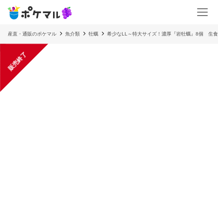
産直・通販のポケマル
魚介類
牡蠣
希少なLL～特大サイズ！濃厚『岩牡蠣』8個 生食
販売終了