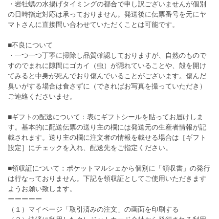
・岩牡蠣の水揚げタイミングの都合で申し訳ございませんが個別
の日時指定対応は承っておりません。発送後に伝票番号を元にヤ
マトさんに直接問い合わせていただくことは可能です。
■不良について
・一つ一つ丁寧に掃除し品質確認しておりますが、自然のもので
すのでまれに隙間にゴカイ（虫）が隠れていることや、殻を開け
てみると中身が死んでおり傷んでいることがございます。傷んだ
臭いがする場合は食さずに（できればお写真を撮っていただき）
ご連絡くださいませ。
■ギフトの配送について：表にギフトシールを貼ってお届けしま
す。基本的に配送伝票の送り主の欄には発送元の生産者情報が記
載されます。送り主の欄に注文者の情報を載せる場合は［ギフト
設定］にチェックを入れ、配送先をご指定ください。
■領収証について：ポケットマルシェから個別に「領収書」の発行
は行なっておりません。下記を領収証としてご使用いただきます
ようお願い致します。
ーーーーー
（１）マイページ「取引済みの注文」の画面を印刷する