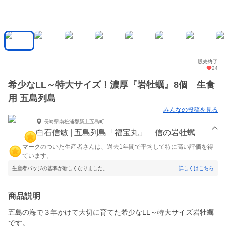
販売終了
24
希少なLL～特大サイズ！濃厚『岩牡蠣』8個 生食
用 五島列島
みんなの投稿を見る
長崎県南松浦郡新上五島町
白石信敏 | 五島列島「福宝丸」 信の岩牡蠣
マークのついた生産者さんは、過去1年間で平均して特に高い評価を得
ています。
生産者バッジの基準が新しくなりました。
詳しくはこちら
商品説明
五島の海で３年かけて大切に育てた希少なLL～特大サイズ岩牡蠣
です。