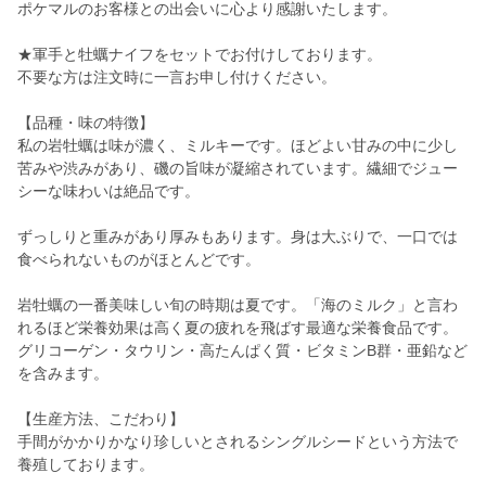
ポケマルのお客様との出会いに心より感謝いたします。
★軍手と牡蠣ナイフをセットでお付けしております。
不要な方は注文時に一言お申し付けください。
【品種・味の特徴】
私の岩牡蠣は味が濃く、ミルキーです。ほどよい甘みの中に少し
苦みや渋みがあり、磯の旨味が凝縮されています。繊細でジュー
シーな味わいは絶品です。
ずっしりと重みがあり厚みもあります。身は大ぶりで、一口では
食べられないものがほとんどです。
岩牡蠣の一番美味しい旬の時期は夏です。「海のミルク」と言わ
れるほど栄養効果は高く夏の疲れを飛ばす最適な栄養食品です。
グリコーゲン・タウリン・高たんぱく質・ビタミンB群・亜鉛など
を含みます。
【生産方法、こだわり】
手間がかかりかなり珍しいとされるシングルシードという方法で
養殖しております。