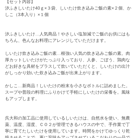
【セット内容】
汐ふきしいたけ40ｇ×３袋、しいたけ炊き込みご飯の素×２個、か
しこ（3本入り）×１個
汐ふきしいたけ…人気商品！やさしい塩加減でご飯のお供にはも
ちろん、色んなお料理にアレンジしていただけます。
しいたけ炊き込みご飯の素…根強い人気の炊き込みご飯の素。肉
厚カットしいたけがたっぷり入っており、人参、ごぼう、鶏肉な
どお好きな具材をプラスして炊いていただくと、しいたけの出汁
がしっかり効いた炊き込みご飯が出来上がります。
かしこ…新商品！しいたけの粉末を小さなボトルに詰めました。
スープや普段の料理にふりかけて手軽にしいたけの栄養を。風味
もアップします。
呉大和の加工品に使用しているしいたけは、自然水を使い、無農
薬、温度、湿度、ＣＯ２が管理できるハウスの中で、手作業で丁
寧に育てたしいたけを使用しています。時間をかけてゆっくり乾
燥させることで、更に旨味をアップさせているこだわりの一品で