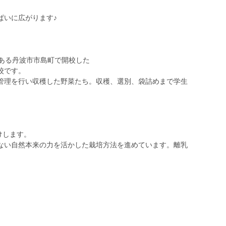
ぱいに広がります♪
がある丹波市市島町で開校した
校です。
管理を行い収穫した野菜たち。収穫、選別、袋詰めまで学生
けします。
ない自然本来の力を活かした栽培方法を進めています。離乳