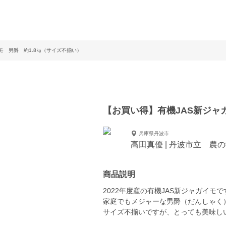
モ 男爵 約1.8㎏（サイズ不揃い）
【お買い得】有機JAS新ジャ
兵庫県丹波市
髙田真優 | 丹波市立 農
商品説明
2022年度産の有機JAS新ジャガイモで
家庭でもメジャーな男爵（だんしゃく
サイズ不揃いですが、とっても美味し