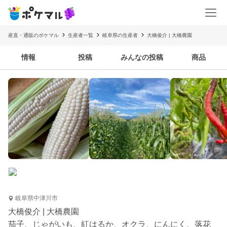
産直・通販のポケマル
生産者一覧
岐阜県の生産者
大橋俊介 | 大橋農園
情報
投稿
みんなの投稿
商品
岐阜県中津川市
大橋俊介 | 大橋農園
茄子、じゃがいも、紅はるか、オクラ、にんにく、落花