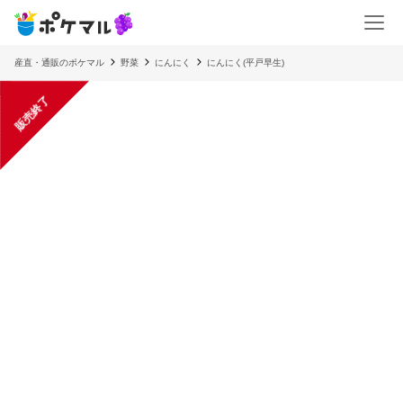
産直・通販のポケマル
野菜
にんにく
にんにく(平戸早生)
販売終了