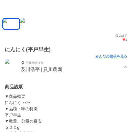
販売終了
1
にんにく(平戸早生)
みんなの投稿を見る
千葉県匝瑳市
及川浩平 | 及川農園
商品説明
▼商品概要
にんにく バラ
▼品種・味の特徴
平戸早生
▼数量、分量の目安
５００g