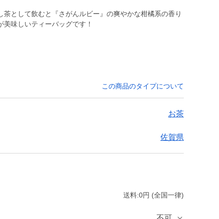
し茶として飲むと『さがんルビー』の爽やかな柑橘系の香り
が美味しいティーバッグです！
この商品のタイプについて
お茶
佐賀県
送料:0円 (全国一律)
不可