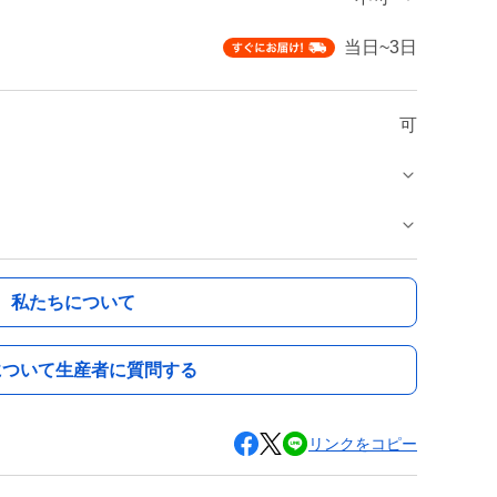
当日~3日
可
私たちについて
について生産者に質問する
リンクをコピー