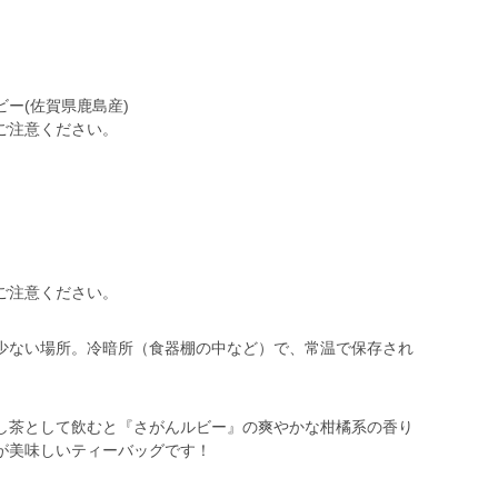
ー(佐賀県鹿島産)
ご注意ください。
ご注意ください。
少ない場所。冷暗所（食器棚の中など）で、常温で保存され
し茶として飲むと『さがんルビー』の爽やかな柑橘系の香り
が美味しいティーバッグです！