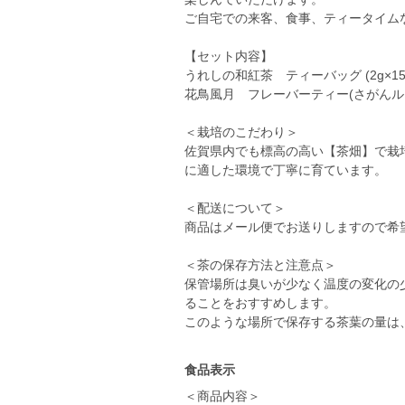
ご自宅での来客、食事、ティータイム
【セット内容】
うれしの和紅茶 ティーバッグ (2g×15
花鳥風月 フレーバーティー(さがんルビー
＜栽培のこだわり＞
佐賀県内でも標高の高い【茶畑】で栽
に適した環境で丁寧に育ています。
＜配送について＞
商品はメール便でお送りしますので希
＜茶の保存方法と注意点＞
保管場所は臭いが少なく温度の変化の
ることをおすすめします。
このような場所で保存する茶葉の量は
食品表示
＜商品内容＞