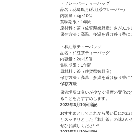
・フレーバーティーバッグ
品名：花鳥風月(和紅茶フレーバー)
内容量：4g×10個
賞味期限：1年間
原材料：茶（佐賀県嬉野産）さがんルビ
保存方法：高温、多温を避け移り香に
・和紅茶ティーバッグ
品名：和紅茶ティーバッグ
内容量：2g×15個
賞味期限：1年間
原材料：茶（佐賀県嬉野産）
保存方法：高温、多温を避け移り香に
保存方法
保管場所は臭いが少なく温度の変化の
ることをおすすめします。
2022年6月10日追記
おすすめとしてこれから暑い日に水出
とスッキリとした『和紅茶』の味わい
ぜひお試しください‼️
2022年6月10日追記