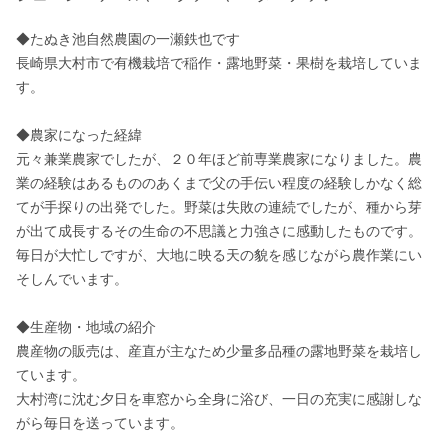
◆たぬき池自然農園の一瀬鉄也です

長崎県大村市で有機栽培で稲作・露地野菜・果樹を栽培していま
す。

◆農家になった経緯

元々兼業農家でしたが、２０年ほど前専業農家になりました。農
業の経験はあるもののあくまで父の手伝い程度の経験しかなく総
てが手探りの出発でした。野菜は失敗の連続でしたが、種から芽
が出て成長するその生命の不思議と力強さに感動したものです。
毎日が大忙しですが、大地に映る天の貌を感じながら農作業にい
そしんでいます。

◆生産物・地域の紹介

農産物の販売は、産直が主なため少量多品種の露地野菜を栽培し
ています。

大村湾に沈む夕日を車窓から全身に浴び、一日の充実に感謝しな
がら毎日を送っています。
