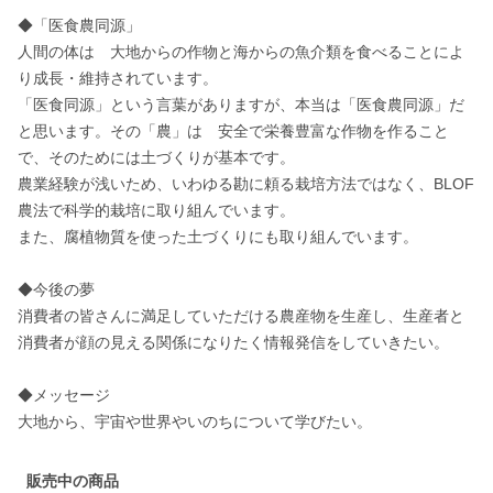
◆「医食農同源」

人間の体は　大地からの作物と海からの魚介類を食べることによ
り成長・維持されています。

「医食同源」という言葉がありますが、本当は「医食農同源」だ
と思います。その「農」は　安全で栄養豊富な作物を作ること
で、そのためには土づくりが基本です。

農業経験が浅いため、いわゆる勘に頼る栽培方法ではなく、BLOF
農法で科学的栽培に取り組んでいます。

また、腐植物質を使った土づくりにも取り組んでいます。

◆今後の夢

消費者の皆さんに満足していただける農産物を生産し、生産者と
消費者が顔の見える関係になりたく情報発信をしていきたい。

◆メッセージ

大地から、宇宙や世界やいのちについて学びたい。
販売中の商品