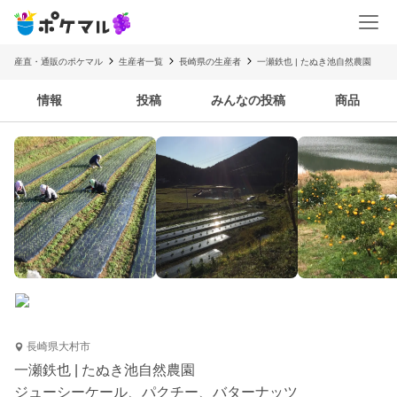
産直・通販のポケマル
生産者一覧
長崎県の生産者
一瀬鉄也 | たぬき池自然農園
情報
投稿
みんなの投稿
商品
長崎県大村市
一瀬鉄也 | たぬき池自然農園
ジューシーケール、パクチー、バターナッツ