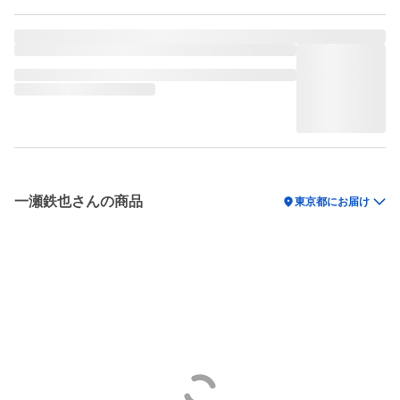
一瀬鉄也さんの商品
location_on
東京都にお届け