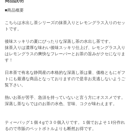
商品説明
■商品概要
こちらは水出し茶シリーズの抹茶入りとレモングラス入りのセッ
トです。
後味スッキリの夏にぴったりな深蒸し茶の水出し茶です。
抹茶入りは濃厚な味わい後味スッキリ仕上げ、レモングラス入り
はレモングラスの爽快なフレーバーとお茶の旨みがクセになりま
す！
日本茶で有名な静岡産の本格的な深蒸し茶は量、価格ともにギフ
トにも最適な商品となっておりますので是非お見逃しないようご
覧下さい。
熱いお茶が苦手、急須を持っていないと言う方にオススメです。
深蒸し茶ならではのお茶の水色、甘味、コクが味わえます。
ティーバッグ１個４gで３０個入りです。１個でおよそ１ℓ分作れ
るので市販のペットボトルよりも断然お得です。