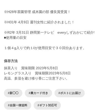
※H28年茶園管理 成木園の部 優良賞受賞！
※H31年 4月9日 週刊女性に紹介されました！
※R2年 3月31日 静岡第一テレビ everyしずおかにて紹介!
■使用量の目安
１個４g入りで約１ℓが使用目安で３０回分あります。
保存方法
抹茶入り 賞味期限 2023年5月8日
レモングラス入り 賞味期限2023年5月8日
高温、多湿を避け移り香にご注意下さい。
#新◯◯
#農カード付き
#ポストにお届け
#全国一律送料
#ギフト対応可