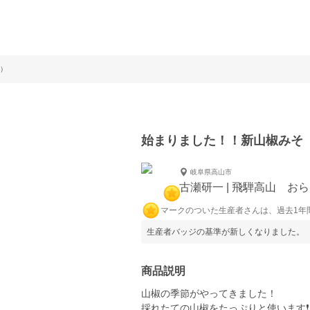
）
始まりました！！新山椒みそ
岐阜県高山市
古瀬研一 | 飛騨高山 お
マークのついた生産者さんは、過去1年
生産者バッジの基準が新しくなりました。
商品説明
山椒の季節がやってきました！
採れたての山椒をたっぷりと使います❗️