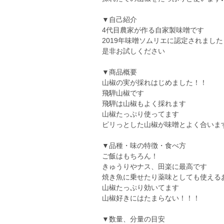
▼自己紹介
4代目農家が作る自家製味噌です
2019年味噌ソムリエに認定されました
是非お試しください
▼商品概要
山椒の実が採れはじめました！！
飛騨山椒です
飛騨は山椒もよく採れます
山椒たっぷり使ってます
ピリっとした山椒が味噌とよく合いま
▼品種・味の特徴・食べ方
ご飯はもちろん！
きゅうりやナス、田楽に最高です
焼き魚に乗せたり薬味としても使える
山椒たっぷり効いてます
山椒好きにはたまらない！！！
▼数量、分量の目安