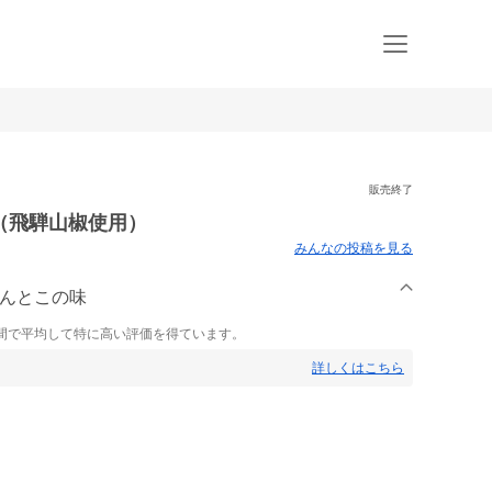
販売終了
（飛騨山椒使用）
みんなの投稿を見る
らんとこの味
間で平均して特に高い評価を得ています。
詳しくはこちら