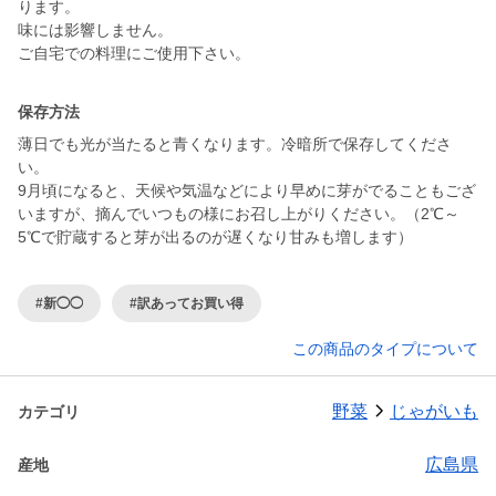
ります。
味には影響しません。
ご自宅での料理にご使用下さい。
保存方法
薄日でも光が当たると青くなります。冷暗所で保存してくださ
い。
9月頃になると、天候や気温などにより早めに芽がでることもござ
いますが、摘んでいつもの様にお召し上がりください。（2℃～
5℃で貯蔵すると芽が出るのが遅くなり甘みも増します）
#新◯◯
#訳あってお買い得
この商品のタイプについて
野菜
じゃがいも
カテゴリ
広島県
産地