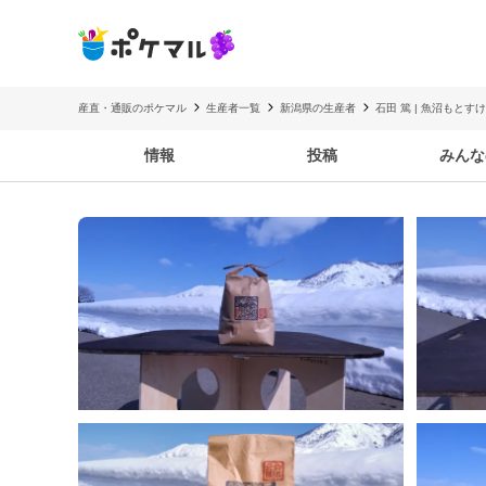
産直・通販のポケマル
生産者一覧
新潟県の生産者
石田 篤 | 魚沼もとすけ
情報
投稿
みんな