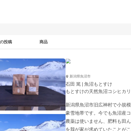
の投稿
商品
新潟県魚沼市
石田 篤 | 魚沼もとすけ
もとすけの天然魚沼コシヒカリ
新潟県魚沼市旧広神村で小規模
豪雪地帯です。今でも魚沼産コ
農薬は使いません、肥料も田ん
を我が家が求めていたことがこ