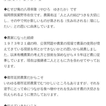
◆むすび庵の八尋幸隆（やひろ　ゆきたか）です

福岡県筑紫野市在住です。農園名ほ「人と人の結びつきを大切に
し、その中で何か新しいものが蒸される（生み出される）場にし
たい」との思いに由来しています。

◆農家になった経緯

１９７３年２１歳の時、公害問題や農業の現場で農薬の使用が増
えてきている現状を何とかできないかとの思いから就農しまし
た。以来有機農業の考え方と技術を深めながら４５年ほど農に従
事しています。現在は後継者二人とともに力を合わせてやってお
ります。

◆都市近郊農業だからこそ

いわゆる都市近郊農業でむつかしいところもありますが、それを
逆手にとって命につながる食べ物やそれを生み出す農の大切さを
伝えられるように努力しております。

◆伝えていきたいこと
