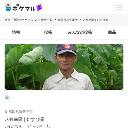
産直・通販のポケマル
生産者一覧
福岡県の生産者
八尋幸隆 | むすび庵
情報
投稿
みんなの投稿
商品
福岡県筑紫野市
八尋幸隆 | むすび庵
かぼちゃ、じゃがいも