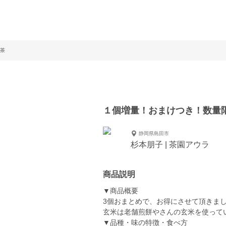
茶
１個増量！おまけつき！数量
静岡県島田市
杉本朋子 | 茶園アウラ
商品説明
▼商品概要
3個おまとめで、お得にさせて頂きま
玄米は老舗煎餅やさんの玄米を使って
▼品種・味の特徴・食べ方