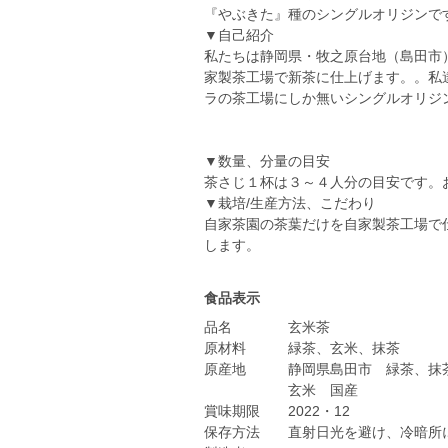
『やぶきた』種のシングルオリジンで
▼自己紹介
私たちは静岡県・牧之原台地（島田市
家製茶工場で新茶に仕上げます。。私
ラの茶工場にしか無いシングルオリジ
▼数量、分量の目安
茶さじ１杯は３～４人分の目安です。
▼栽培/生産方法、こだわり
自家茶園の茶葉だけを自家製茶工場で
食品表示
品名 玄米茶
原材料 緑茶、玄米、抹茶
原産地 静岡県島田市 緑茶、抹
玄米 国産
賞味期限 2022・12
保存方法 直射日光を避け、冷暗所