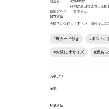
製造者 428-0032
静岡県島田市金谷天王町184
保存方法
冷暗所に保存して下さい。開封後は湿
#農カード付き
#ポストに
#お試し/小サイズ
#訳あっ
カテゴリ
産地
配送方法