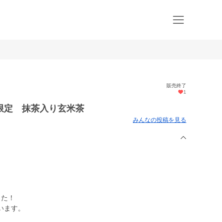
販売終了
1
限定 抹茶入り玄米茶
みんなの投稿を見る
した！
います。