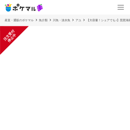
産直・通販のポケマル
魚介類
川魚・淡水魚
アユ
【大容量！シェアでも♪】琵琶湖
注
文
受
付
停
止
中