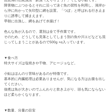
琵琶湖の伝統漁法「魞漁（えりりょう）」でとる小鮎です。
障害物にぶつかるとそれに沿って泳ぐ魚の習性を利用し、湖岸か
ら沖に向かって矢印型に網を設置。「つぼ」と呼ばれる行き止ま
りに誘導して捕まえます。
早朝に出漁し、網をあげて水揚げ！
色んな魚が入るので、選別は全て手作業です。
そのため、どうしても見落としてしまう別の魚や川エビなども混
じってしまうことがあるので500g +α入っています。
▼食べ方
特大サイズは塩焼きや干物、アヒージョなど。
小鮎はほんのり苦味があるのが特徴です。
基本的に内臓処理は必要ありませんが、気になる方はお腹を出し
てください。
佃煮は魚が大きいのでふんわりと炊き上がり、頭も気にならない
ほど柔らかくなります。
▼数量、分量の目安