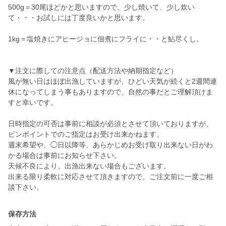
500g＝30尾ほどかと思いますので、少し焼いて、少し炊い
て・・・お試しには丁度良いかと思います。
1kg＝塩焼きにアヒージョに佃煮にフライに・・と鮎尽くし。
▼注文に際しての注意点（配送方法や納期指定など）
風が無い日はほぼ出漁していますが、ひどい天気が続くと2週間連
休になってしまう事もありますので、自然の事だとご理解頂けま
すと幸いです。
日時指定の可否は事前に相談が必須とさせて頂いておりますが、
ピンポイントでのご指定はお受け出来かねます。
週末希望や、◯日以降等、あらかじめお受け取り出来ない日がわ
かる場合は事前にお知らせ下さい。
天候不良により、出漁出来ない場合もございます。
出来る限り柔軟に対応させて頂きますので、ご注文前に一度ご相
談下さい。
保存方法