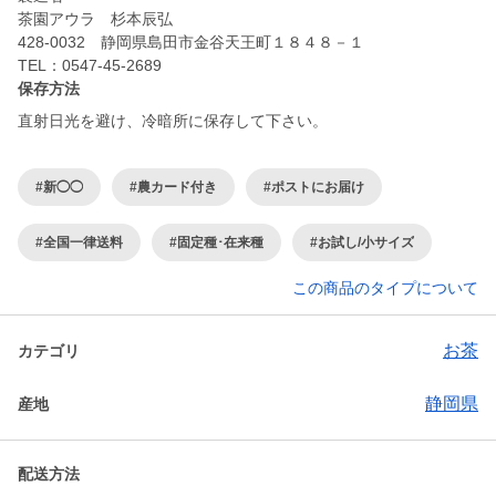
茶園アウラ 杉本辰弘
428-0032 静岡県島田市金谷天王町１８４８－１
保存方法
直射日光を避け、冷暗所に保存して下さい。
#新◯◯
#農カード付き
#ポストにお届け
#全国一律送料
#固定種･在来種
#お試し/小サイズ
この商品のタイプについて
お茶
カテゴリ
静岡県
産地
配送方法