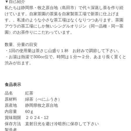
▼自己紹介
私たちは静岡県・牧之原台地（島田市）で代々深蒸し茶を作り続
けています。自家茶園の茶葉を自家製茶工場で新茶に仕上げま
す。。私達のような小さな茶工場はなくなりつつあります。茶園
アウラの茶工場にしか無いシングルオリジン（同一品種・同一茶
園）のお茶作りにこだわっています。
数量、分量の目安
・1回の使用量は茶さじ山盛り１杯 お好みで調節して下さい。
・お湯は熱湯で300cc位で。時間は１分〜２分、あまり長く置くと
渋みが出ます。
食品表示
品名 紅茶
原材料 緑茶（べにふうき）
原産地 静岡県牧之原台地
内容量 60ｇ
賞味期限 ２０２4・12
保存方法 直射日光を避け冷暗所に保存して下さい
製造者