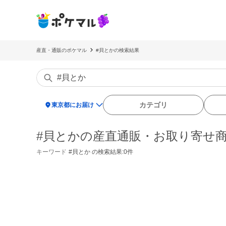
産直・通販のポケマル
#貝とかの検索結果
location_on
カテゴリ
東京都にお届け
#貝とかの産直通販・お取り寄せ
キーワード
#貝とか
の検索結果:0件