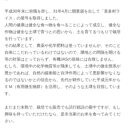
平成30年末に前職を辞し、31年4月に開業届を出して「喜多村ラ
イス」の屋号を取得しました。

人間の健康は健全な食べ物を食べることによって成立し、健全な
作物は健全な土壌で育つとの思いから、土を育てるつもりで栽培
を行っています。

その結果として、農薬や化学肥料は使っていませんが、そのこと
自体にこだわっているわけではないので、隣地との間隔を開ける
等の対策はとっておらず、有機JASの規格には合致しません。

むしろ、環境中の化学物質等が飛来しても、土壌中の微生態系が
豊かであれば、自然の緩衝能と自浄作用によって悪影響がなくな
るのではないかとの信念から、先代が耕作していた平成元年から
ＥＭ（有用微生物群）を活用し、そのような土壌を目指していま
す。

まだまだ未熟で、栽培でも販売でも試行錯誤の最中ですが、もし
興味を持っていただけたなら、是非当家のお米を食べてみてくだ
さい。