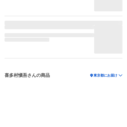
喜多村愼吾さんの商品
location_on
東京都にお届け