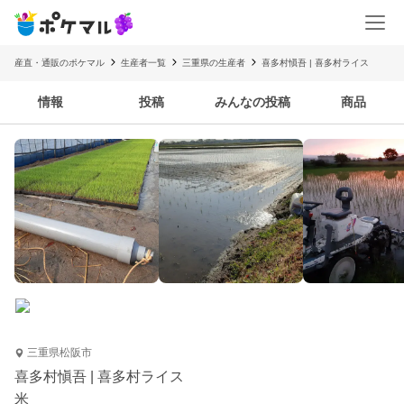
産直・通販のポケマル
生産者一覧
三重県の生産者
喜多村愼吾 | 喜多村ライス
情報
投稿
みんなの投稿
商品
三重県松阪市
喜多村愼吾 | 喜多村ライス
米