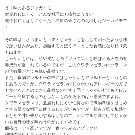
うま味のあるジャガイモ
煮崩れしにくく どんな料理にも抜群にうまい
先年お亡くなりになった 島原の俵さんの創出したジャガイモで
す
その味は、さつまいも・栗・じゃがいもを足して割ったような味
で深い甘みがあり、加熱するとほくほくとした食感になり粘り気
も出ます。
じゃがいもには、芽や皮などの「ソラニン」と呼ばれる天然の有
毒成分が含まれているのですが、このタワラマゼランはソラニン
の含有量がとても低い品種です。
また、食物アレルギーの中にはじゃがいもアレルギーというもの
もあるのですが、タワラマゼランはじゃがいもアレルギーの方で
も食べることのできる品種なのです！同じじゃがいもでもアレル
ギーが発症するものとしないものがあるのは不思議ですよね。
タワラマゼランは、煮崩れしにくい性質なので煮物料理をはじめ
とする様々な料理に使えるじゃがいもですが、甘みが強く加熱す
るとその甘い香りがするほどなので、シンプルな味付けでじゃが
いも自身の味を味わうのがおすすめです。
価格は 少々高いですが 食べてみるとビックリ
納得の値段と言えるほどおいしい