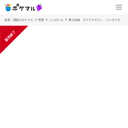
産直・通販のポケマル
野菜
じゃがいも
希少品種 タワラマゼラン ジャガイ
販売終了