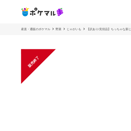
産直・通販のポケマル
野菜
じゃがいも
【訳あり/見切品】ちっちゃな新じゃ
販売終了