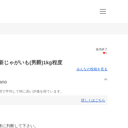
販売終了
1
じゃがいも(男爵)1kg程度
みんなの投稿を見る
ano
間で平均して特に高い評価を得ています。
詳しくはこちら
考に判断して下さい。