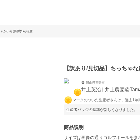
がいも(男爵)1kg程度
【訳あり/見切品】ちっちゃな新
岡山県玉野市
井上英治 | 井上農園@Tam
マークのついた生産者さんは、過去1年
生産者バッジの基準が新しくなりました。
商品説明
サイズは画像の通りゴルフボールを参