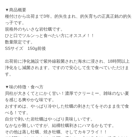
▼商品概要
種付けから出荷まで3年。的矢生まれ、的矢育ちの正真正銘の的矢
っ子です。
規格外のちいさな岩牡蠣です。
ひと口でツルンっと食べたい方にオススメ！！
数量限定です。
SSサイズ 150g前後
出荷前に浄化施設で紫外線殺菌された海水に浸され、18時間以上
浄化をし減菌されます。ですので安心して生で食べていただけま
す。
▼味の特徴・食べ方
貝柱が大きくてとにかく甘い！濃厚でクリーミー、雑味のない夏
を感じる爽やかな味です。
おすすめは、やっぱり冷やした牡蠣の剥きたてをそのまま生で食
べる！です。
自分で剥いた岩牡蠣はやっぱり美味しいです。
なかなか難しいですが、結構牡蠣剥きにハマるかもです。
その他は蒸し牡蠣、焼き牡蠣、そしてカキフライ！！