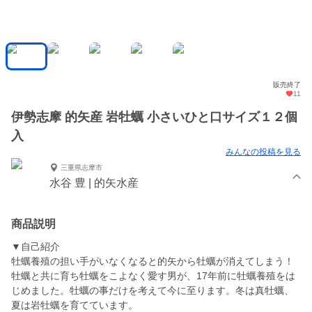
販売終了
11
伊勢志摩 的矢産 岩牡蠣 小さいひと口サイズ１２個
入
みんなの投稿を見る
三重県志摩市
水谷 豊 | 的矢水産
商品説明
▼自己紹介
牡蠣養殖の担い手がいなくなると的矢から牡蠣が消えてしまう！
牡蠣と共に育ち牡蠣をこよなく愛す男が、17年前に牡蠣養殖をは
じめました。牡蠣の事だけを考えて今に至ります。冬は真牡蠣、
夏は岩牡蠣を育てています。