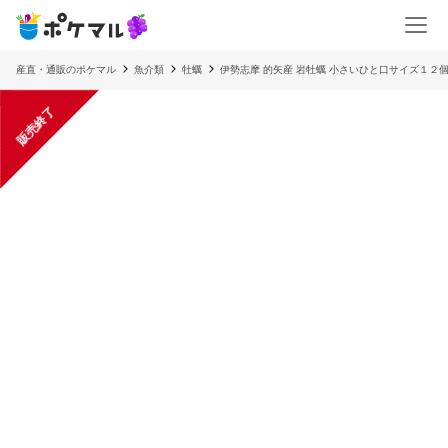
産直・通販のポケマル
魚介類
牡蠣
伊勢志摩 的矢産 岩牡蠣 小さいひと口サイズ１２
販売終了