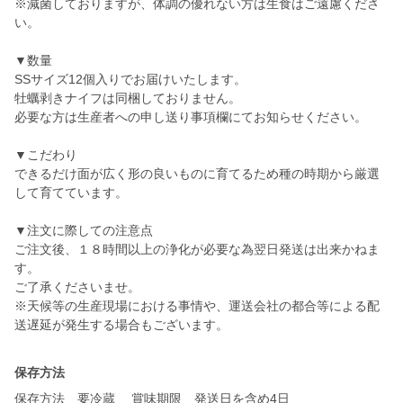
※減菌しておりますが、体調の優れない方は生食はご遠慮くださ
い。
▼数量
SSサイズ12個入りでお届けいたします。
牡蠣剥きナイフは同梱しておりません。
必要な方は生産者への申し送り事項欄にてお知らせください。
▼こだわり
できるだけ面が広く形の良いものに育てるため種の時期から厳選
して育てています。
▼注文に際しての注意点
ご注文後、１８時間以上の浄化が必要な為翌日発送は出来かねま
す。
ご了承くださいませ。
※天候等の生産現場における事情や、運送会社の都合等による配
保存方法
保存方法 要冷蔵 賞味期限 発送日を含め4日