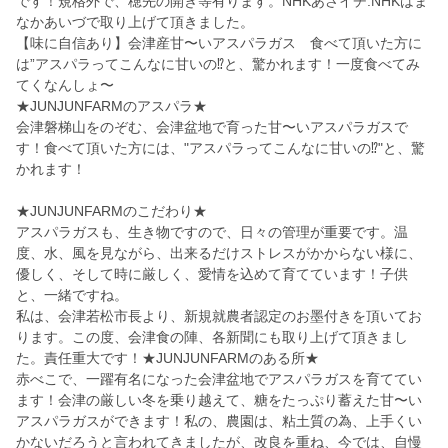
です！規格外で、穂先の開き等有ります。NHKあさイチ.NHKはま
なかあいづで取り上げて頂きました。
【味に自信あり】会津産甘〜いアスパラガス 食べて頂いた方に
は”アスパラってこんなに甘いの⁉︎と、驚かれます！一度食べてみ
てくなんしょ〜
★JUNJUNFARMのアスパラ★
会津磐梯山をのぞむ、会津盆地で育った甘〜いアスパラガスで
す！食べて頂いた方には、"アスパラってこんなに甘いの⁉︎"と、驚
かれます！
★JUNJUNFARMのこだわり★
アスパラガスも、生き物ですので、日々の管理が重要です。温
度、水、風を見ながら、出来るだけストレスがかからない様に、
優しく、そして時に厳しく、愛情を込めて育てています！子供
と、一緒ですね。
私は、会津若松市長より、新規就農者認定のお墨付きを頂いてお
ります。この度、会津食の陣、各新聞にも取り上げて頂きまし
た。責任重大です！★JUNJUNFARMのある所★
赤べこで、一躍有名になった会津盆地でアスパラガスを育ててい
ます！会津の厳しい冬を乗り越えて、糖をたっぷり蓄えた甘〜い
アスパラガスができます！私の、農園は、粘土質の為、上手くい
かないだろうと言われてきましたが、改良を重ね、今では、自慢