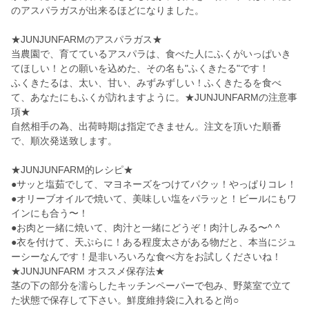
のアスパラガスが出来るほどになりました。
★JUNJUNFARMのアスパラガス★
当農園で、育てているアスパラは、食べた人にふくがいっぱいき
てほしい！との願いを込めた、その名も"ふくきたる"です！
ふくきたるは、太い、甘い、みずみずしい！ふくきたるを食べ
て、あなたにもふくが訪れますように。★JUNJUNFARMの注意事
項★
自然相手の為、出荷時期は指定できません。注文を頂いた順番
で、順次発送致します。
★JUNJUNFARM的レシピ★
●サッと塩茹でして、マヨネーズをつけてパクッ！やっぱりコレ！
●オリーブオイルで焼いて、美味しい塩をパラッと！ビールにもワ
インにも合う〜！
●お肉と一緒に焼いて、肉汁と一緒にどうぞ！肉汁しみる〜^ ^
●衣を付けて、天ぷらに！ある程度太さがある物だと、本当にジュ
ーシーなんです！是非いろいろな食べ方をお試しくださいね！
★JUNJUNFARM オススメ保存法★
茎の下の部分を濡らしたキッチンペーパーで包み、野菜室で立て
た状態で保存して下さい。鮮度維持袋に入れると尚○