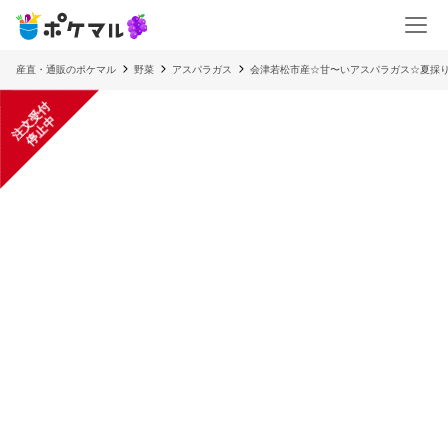
産直・通販のポケマル
野菜
アスパラガス
会津若松市産☆甘〜いアスパラガス☆夏採り
注
文
受
付
停
止
中