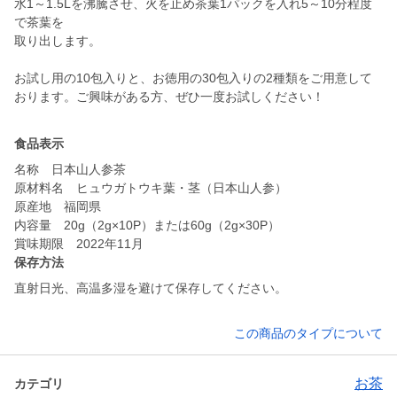
水1～1.5Lを沸騰させ、火を止め茶葉1パックを入れ5～10分程度
で茶葉を
取り出します。
お試し用の10包入りと、お徳用の30包入りの2種類をご用意して
おります。ご興味がある方、ぜひ一度お試しください！
食品表示
名称 日本山人参茶
原材料名 ヒュウガトウキ葉・茎（日本山人参）
原産地 福岡県
内容量 20g（2g×10P）または60g（2g×30P）
賞味期限 2022年11月
保存方法
直射日光、高温多湿を避けて保存してください。
この商品のタイプについて
お茶
カテゴリ