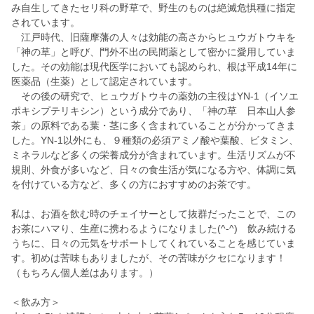
み自生してきたセリ科の野草で、野生のものは絶滅危惧種に指定
されています。
江戸時代、旧薩摩藩の人々は効能の高さからヒュウガトウキを
「神の草」と呼び、門外不出の民間薬として密かに愛用していま
した。その効能は現代医学においても認められ、根は平成14年に
医薬品（生薬）として認定されています。
その後の研究で、ヒュウガトウキの薬効の主役はYN-1（イソエ
ポキシプテリキシン）という成分であり、「神の草 日本山人参
茶」の原料である葉・茎に多く含まれていることが分かってきま
した。YN-1以外にも、９種類の必須アミノ酸や葉酸、ビタミン、
ミネラルなど多くの栄養成分が含まれています。生活リズムが不
規則、外食が多いなど、日々の食生活が気になる方や、体調に気
を付けている方など、多くの方におすすめのお茶です。
私は、お酒を飲む時のチェイサーとして抜群だったことで、この
お茶にハマり、生産に携わるようになりました(^-^) 飲み続ける
うちに、日々の元気をサポートしてくれていることを感じていま
す。初めは苦味もありましたが、その苦味がクセになります！
（もちろん個人差はあります。）
＜飲み方＞