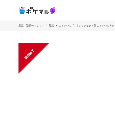
産直・通販のポケマル
野菜
じゃがいも
【ホックホク！新じゃがいもキタ
販売終了