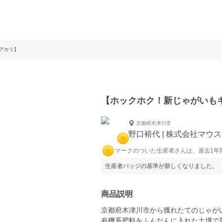
アカリ】
【ホックホク！新じゃがいも
京都府木津川市
野口裕代 | 株式会社マウ
マークのついた生産者さんは、過去1年
生産者バッジの基準が新しくなりました。
商品説明
京都府木津川市から獲れたてのじゃが
有機系肥料をふんだんに入れた土壌で