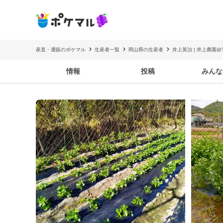
産直・通販のポケマル
生産者一覧
岡山県の生産者
井上英治 | 井上農園@T
情報
投稿
みんな