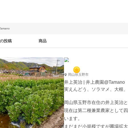
amano
の投稿
商品
岡山県玉野市
井上英治 | 井上農園@Tamano
実えんどう、ソラマメ、大根、
岡山県玉野市在住の井上英治と
現在は第二種兼業農家として四
います。

まだまだ小規模ですが圃場拡大