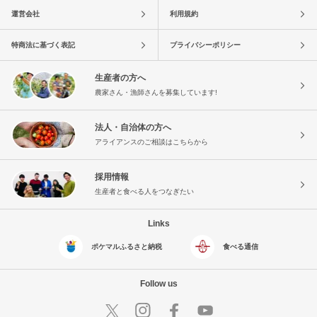
運営会社
利用規約
特商法に基づく表記
プライバシーポリシー
生産者の方へ
農家さん・漁師さんを募集しています!
法人・自治体の方へ
アライアンスのご相談はこちらから
採用情報
生産者と食べる人をつなぎたい
Links
ポケマルふるさと納税
食べる通信
Follow us