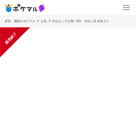
産直・通販のポケマル
お茶
沢山入ってお買い得‼︎ 水出し茶 抹茶入り
販売終了