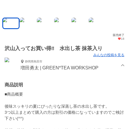
販売終了
18
沢山入ってお買い得‼︎ 水出し茶 抹茶入り
みんなの投稿を見る
静岡県島田市
増田勇太 | GREEN*TEA WORKSHOP
商品説明
■商品概要
後味スッキリの夏にぴったりな深蒸し茶の水出し茶です。
3つ以上まとめて購入の方は割引の価格になっていますのでご検討
下さい(^^)