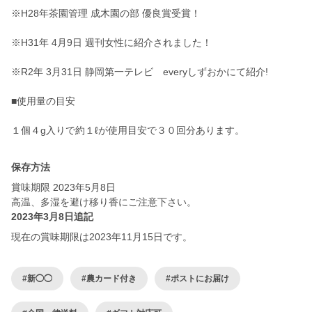
※H28年茶園管理 成木園の部 優良賞受賞！
※H31年 4月9日 週刊女性に紹介されました！
※R2年 3月31日 静岡第一テレビ everyしずおかにて紹介!
■使用量の目安
１個４g入りで約１ℓが使用目安で３０回分あります。
保存方法
賞味期限 2023年5月8日
高温、多湿を避け移り香にご注意下さい。
2023年3月8日追記
現在の賞味期限は2023年11月15日です。
#新◯◯
#農カード付き
#ポストにお届け