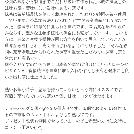
茶畑の栽培から製造までこだわり抜いて作られた伝統の深蒸し茶
は味も濃く苦味のない旨味のあるお茶です。
抹茶は茶草場農法を使って栽培されたこだわりの静岡抹茶を使用
しています。茶草場農法とは2013年に世界農業遺産として認定さ
れた、静岡県に特徴的に見られる農法です。高品質な茶の生産の
みならず、豊かな生物多様性の保全にも繋がっています。 このよ
うに、農業と生物多様性が同じ方向を向いて両立していることが
世界から注目され、高く評価されるようになりました。 そんな静
岡の茶草場農法から作られた抹茶を混ぜたこだわりの深蒸し茶と
合わせた商品です。
抹茶入りですので色も良く日本茶の葉では溶けにくいβカロチンや
ビタミンE、食物繊維を豊富に取り入れやすくし美容と健康にも良
い水出し茶に仕上げました。
熱いお茶が苦手、急須を持っていないと言う方にオススメです。
深蒸し茶ならではのお茶の水色、甘味、コクが味わえます。
ティーバッグ１個４gで３０個入りです。１個でおよそ１ℓ分作れ
るので市販のペットボトルよりも断然お得です。
プレゼント包装も無料でやっていますのでご希望の方は注文時に
コメント下さい(^-^)