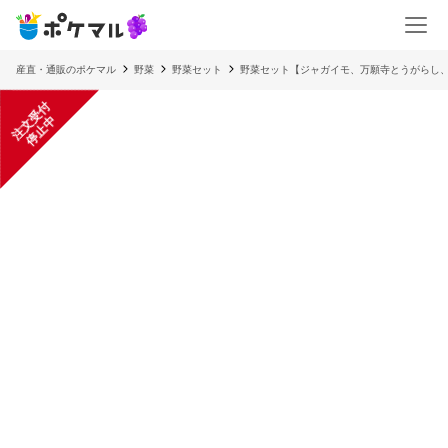
産直・通販のポケマル
野菜
野菜セット
野菜セット【ジャガイモ、万願寺とうがらし
注
文
受
付
停
止
中