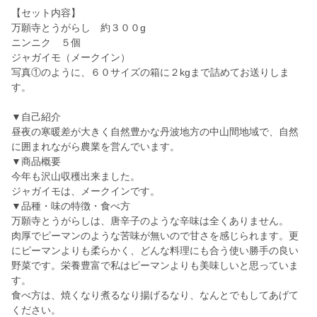
【セット内容】
万願寺とうがらし 約３００g
ニンニク ５個
ジャガイモ（メークイン）
写真①のように、６０サイズの箱に２kgまで詰めてお送りしま
す。
▼自己紹介
昼夜の寒暖差が大きく自然豊かな丹波地方の中山間地域で、自然
に囲まれながら農業を営んでいます。
▼商品概要
今年も沢山収穫出来ました。
ジャガイモは、メークインです。
▼品種・味の特徴・食べ方
万願寺とうがらしは、唐辛子のような辛味は全くありません。
肉厚でピーマンのような苦味が無いので甘さを感じられます。更
にピーマンよりも柔らかく、どんな料理にも合う使い勝手の良い
野菜です。栄養豊富で私はピーマンよりも美味しいと思っていま
す。
食べ方は、焼くなり煮るなり揚げるなり、なんとでもしてあげて
ください。