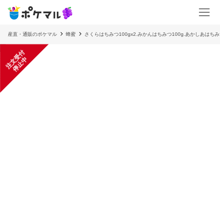
産直・通販のポケマル
蜂蜜
さくらはちみつ100gx2.みかんはちみつ100g.あかしあはちみ
注
文
受
付
停
止
中