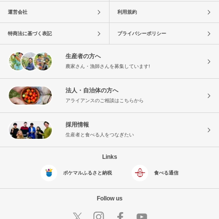
運営会社
利用規約
特商法に基づく表記
プライバシーポリシー
生産者の方へ
農家さん・漁師さんを募集しています!
法人・自治体の方へ
アライアンスのご相談はこちらから
採用情報
生産者と食べる人をつなぎたい
Links
ポケマルふるさと納税
食べる通信
Follow us