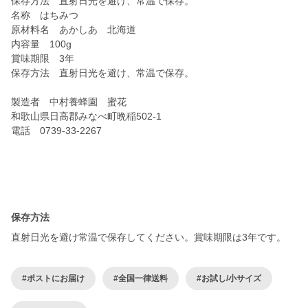
保存方法 直射日光を避け、常温で保存。
名称 はちみつ
原材料名 あかしあ 北海道
内容量 100g
賞味期限 3年
保存方法 直射日光を避け、常温で保存。
製造者 中村養蜂園 蜜花
和歌山県日高郡みなべ町晩稲502-1
電話 0739-33-2267
保存方法
直射日光を避け常温で保存してください。賞味期限は3年です。
#ポストにお届け
#全国一律送料
#お試し/小サイズ