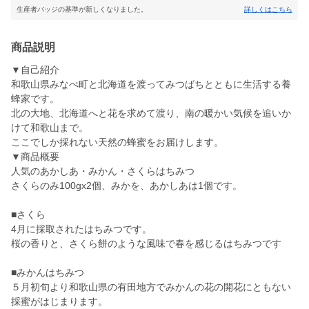
生産者バッジの基準が新しくなりました。
詳しくはこちら
商品説明
▼自己紹介
和歌山県みなべ町と北海道を渡ってみつばちとともに生活する養
蜂家です。
北の大地、北海道へと花を求めて渡り、南の暖かい気候を追いか
けて和歌山まで。
ここでしか採れない天然の蜂蜜をお届けします。
▼商品概要
人気のあかしあ・みかん・さくらはちみつ
さくらのみ100gx2個、みかを、あかしあは1個です。
■さくら
4月に採取されたはちみつです。
桜の香りと、さくら餅のような風味で春を感じるはちみつです
■みかんはちみつ
５月初旬より和歌山県の有田地方でみかんの花の開花にともない
採蜜がはじまります。