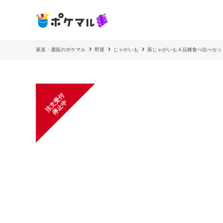
産直・通販のポケマル
野菜
じゃがいも
新じゃがいも４品種食べ比べセッ
注
文
受
付
停
止
中