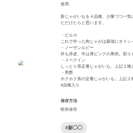
使用
新じゃがいもを４品種、少量づつ一気
ただけたらと思います。
・ピルカ
これで作った肉じゃがは最強にオイシ
・ノーザンルビー
外も赤皮、中は薄ピンクの果肉。彩り
・メークイン
しっとり系定番じゃがいも。上記２種
・男爵
ホクホク系の定番じゃがいも。上記２
保存方法
暗所保存
#新◯◯