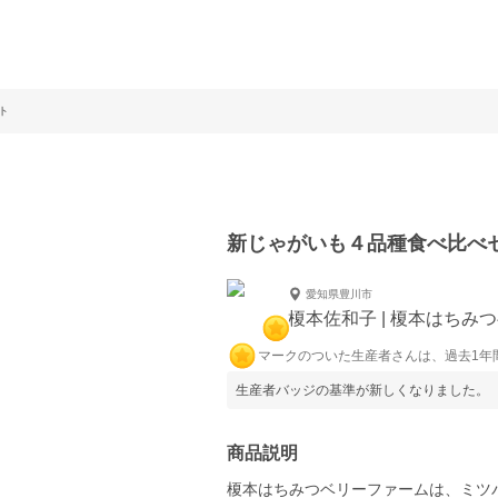
ト
新じゃがいも４品種食べ比べ
愛知県豊川市
榎本佐和子 | 榎本はちみ
マークのついた生産者さんは、過去1年
生産者バッジの基準が新しくなりました。
商品説明
榎本はちみつベリーファームは、ミツ