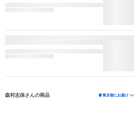
森村志保さんの商品
location_on
東京都にお届け