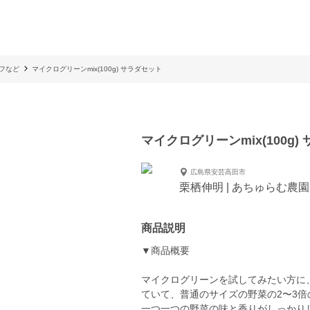
フなど
マイクログリーンmix(100g) サラダセット
マイクログリーンmix(100g)
広島県安芸高田市
栗栖伸明 | あちゅらむ農園
商品説明
▼商品概要
マイクログリーンを試してみたい方に
ていて、普通のサイズの野菜の2〜3
一つ一つの野菜の味と香りがしっかり