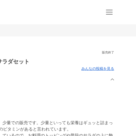
販売終了
 サラダセット
みんなの投稿を見る
、少量での販売です。少量といっても栄養はギュッと詰まっ
倍のビタミンがあると言われています。
しているので、お料理のトッピングや普段のサラダの上に飾