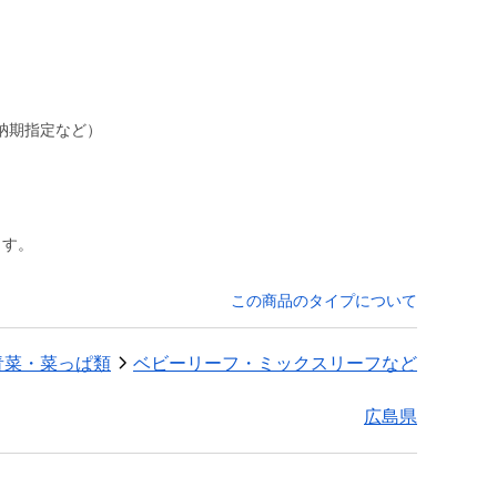
納期指定など）
ます。
この商品のタイプについて
青菜・菜っぱ類
ベビーリーフ・ミックスリーフなど
広島県