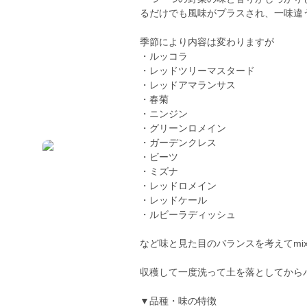
るだけでも風味がプラスされ、一味違
季節により内容は変わりますが
・ルッコラ
・レッドツリーマスタード
・レッドアマランサス
・春菊
・ニンジン
・グリーンロメイン
・ガーデンクレス
・ビーツ
・ミズナ
・レッドロメイン
・レッドケール
・ルビーラディッシュ
など味と見た目のバランスを考えてmi
収穫して一度洗って土を落としてから
▼品種・味の特徴