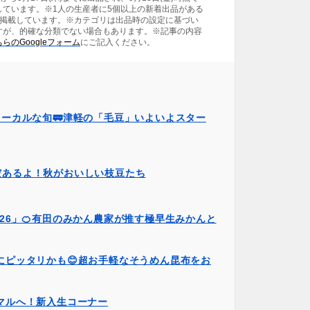
しています。※1人の生産者に5個以上の新着出品がある
を掲載しています。※カテゴリは出品時の設定に基づい
すが、的確な分類でない場合もあります。※記事の内容
らのGoogleフォーム
にご記入ください。
ローカルな旬🚃津軽の「毛豆」いよいよスター
だあるよ！秋がおいしい枝豆たち
26」🍊有田のみかん農家が推す極早生みかんと
にピッタリかも😊超お手軽なそうめん昆布をお
マルへ！新入生コーナー