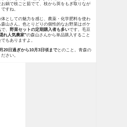
なお鍋で枝ごと茹でて、枝から莢をもぎ取りなが
うですね。
命体としての魅力を感じ、農薬・化学肥料を使わ
る森山さん。色とりどりの個性的なお野菜はポケ
気で、
野菜セットの定期購入者も多い
です。毛豆
"隠れ人気農家"
の森山さんから単品購入すること
会でもありますよ。
9月20日過ぎから10月3日頃まで
とのこと。青森の
ください。