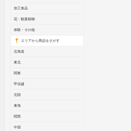
加工食品
花・観葉植物
体験・その他
エリアから商品をさがす
北海道
東北
関東
甲信越
北陸
東海
関西
中国