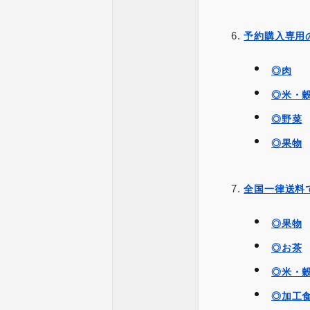
予約購入専用
◎肉
◎米・
◎野菜
◎果物
全国一律送料
◎果物
◎お茶
◎米・
◎加工