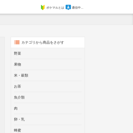
ポケマルとは
通信中...
カテゴリから商品をさがす
野菜
果物
米・穀類
お茶
魚介類
肉
卵・乳
蜂蜜