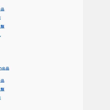
食品
類
穀類
乳
の出品
食品
穀類
類