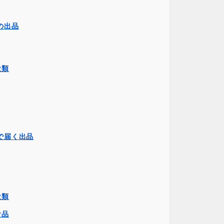
の出品
穀類
で届く出品
穀類
食品