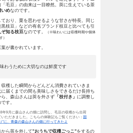
前「毛豆」の由来は一目瞭然。莢に生えている茶
濃いめ
なのです。
しており、栗を思わせるような甘さが特長。同じ
波黒枝豆」などの有名ブランド枝豆と比べても引
人ぞ知る枝豆
なのです。
（※味わいには収穫時期や個体
す）
言葉が書かれています。
味わうために大切なのは鮮度です
、収穫した瞬間からどんどん消費されていきま
元に届くまでの間も美味しさをできるだけ長持ち
から、森山さんは莢を外さず
「枝付き」
に調整し
のです。
18年9月に森山さんの畑に訪問し、毛豆の収穫から出荷
ていただきました。こちらの体験記もご覧ください：
固
り”に、青森の森山さんの畑に行ってきたよ
枝から莢を外して
"おうちで収穫ごっこ"
をするの