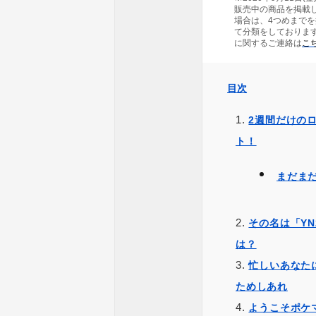
販売中の商品を掲載
場合は、4つめまで
て分類をしておりま
に関するご連絡は
こち
目次
2週間だけの
ト！
まだま
その名は「YN
は？
忙しいあなた
ためしあれ
ようこそポケ