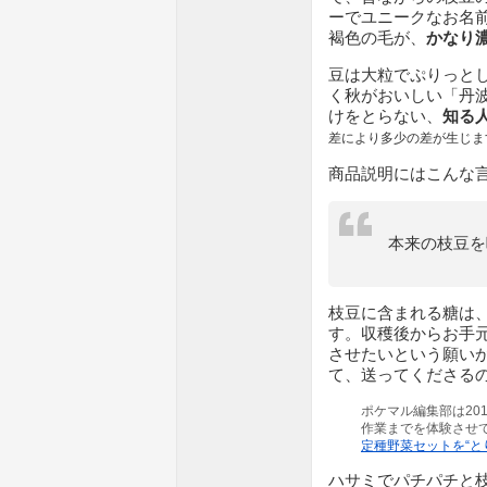
ーでユニークなお名
褐色の毛が、
かなり
豆は大粒でぷりっと
く秋がおいしい「丹
けをとらない、
知る
差により多少の差が生じま
商品説明にはこんな
本来の枝豆を
枝豆に含まれる糖は
す。収穫後からお手
させたいという願い
て、送ってくださる
ポケマル編集部は20
作業までを体験させ
定種野菜セットを“と
ハサミでパチパチと