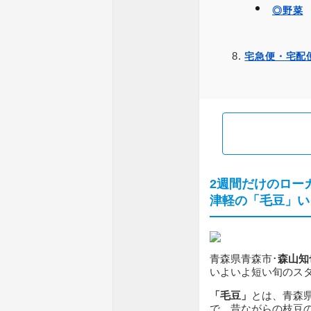
◎野菜
宅急便・宅配
2週間だけのローカ
津軽の「毛豆」い
青森県青森市･
森山知
いよいよ短い旬のス
「毛豆」
とは、青森
で、昔ながらの枝豆