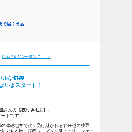
便で届く出品
最新の出品一覧はこちら
ルな旬🚃
よいよスタート！
也
さんの
【枝付き毛豆】
。
タートです！
県の津軽地方で代々受け継がれる在来種の枝豆
の旬である
秋
に収穫シーズンを迎えます。ファニ