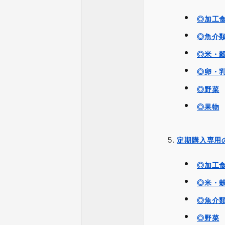
◎加工
◎魚介
◎米・
◎卵・
◎野菜
◎果物
定期購入専用
◎加工
◎米・
◎魚介
◎野菜