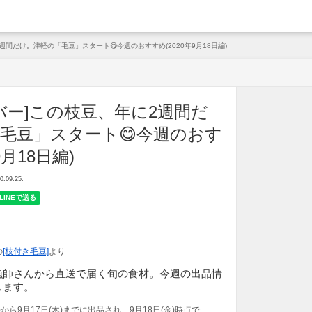
arche
週間だけ。津軽の「毛豆」スタート😋今週のおすすめ(2020年9月18日編)
バー]この枝豆、年に2週間だ
毛豆」スタート😋今週のおす
9月18日編)
09.25.
の
[枝付き毛豆]
より
漁師さんから直送で届く旬の食材。今週の出品情
します。
金)から9月17日(木)までに出品され、9月18日(金)時点で