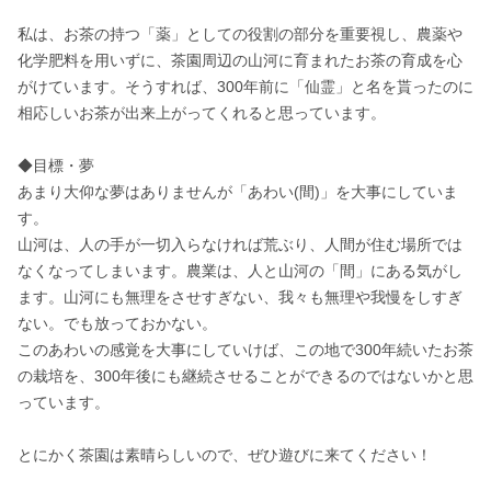
私は、お茶の持つ「薬」としての役割の部分を重要視し、農薬や
化学肥料を用いずに、茶園周辺の山河に育まれたお茶の育成を心
がけています。そうすれば、300年前に「仙霊」と名を貰ったのに
相応しいお茶が出来上がってくれると思っています。

◆目標・夢

あまり大仰な夢はありませんが「あわい(間)」を大事にしていま
す。

山河は、人の手が一切入らなければ荒ぶり、人間が住む場所では
なくなってしまいます。農業は、人と山河の「間」にある気がし
ます。山河にも無理をさせすぎない、我々も無理や我慢をしすぎ
ない。でも放っておかない。

このあわいの感覚を大事にしていけば、この地で300年続いたお茶
の栽培を、300年後にも継続させることができるのではないかと思
っています。

とにかく茶園は素晴らしいので、ぜひ遊びに来てください！