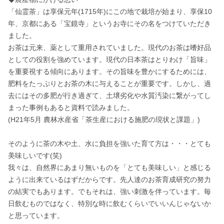
「仙霊茶」は享保元年(1715年)にこの地で栽培が始まり、享保10
年、京都にある「宝鏡寺」というお寺にその名をつけていただき
ました。

お茶は元来、薬として重用されていました。現代のお茶は嗜好品
としての役割を強めています。現代の日本茶はとりわけ「旨味」
を重要視する傾向にあります。その旨味を豊かにするためには、
肥料をたっぷりとお茶の木に与えることが重要です。しかし、過
去にはその多肥が行き過ぎて、土壌劣化や水質汚染に繋がってし
まった事例もあると資料で読みました。

(H21年5月 農林水産省「茶生産における施肥の現状と課題」)

そのように茶の木や土、水に負担を強いた育て方は・・・とても
美味しいです(笑)

我々は、自然界にあまり無いものを「とても美味しい」と感じる
ように出来ているはずだからです。先人達のお茶育成研究の努力
の結実でもあります。でもそれは、強い刺激を伴っています。毎
日飲むものではなく、特別な時に飲むくらいでいいんじゃないか
と思っています。
