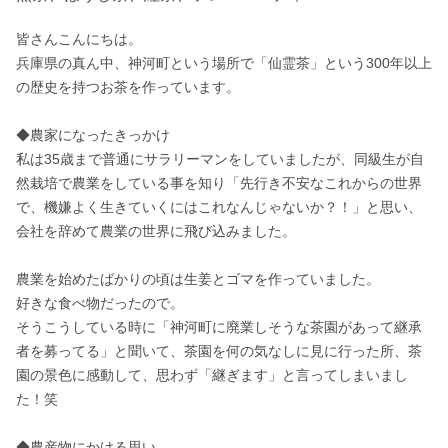
皆さんこんにちは。

兵庫県の真ん中、神河町という場所で「仙霊茶」という300年以上
の歴史を持つお茶を作っています。

◆農家になったきっかけ

私は35歳まで普通にサラリーマンをしていましたが、同級生が自
然栽培で農業をしている事を知り「先行き不安なこれからの世界
で、機嫌よく生きていくにはこれなんじゃないか？！」と思い、
会社を辞めて農業の世界に飛び込みました。

農業を始めたばかりの頃は生姜とゴマを作っていました。

好きな食べ物だったので。

そうこうしている時に「神河町に廃業しそうな茶園があって継承
者を募ってる」と聞いて、茶園を何の気なしに見に行った所、茶
園の景色に感動して、思わず「継ぎます」と言ってしまいまし
た！笑

◆農産物にかける思い
