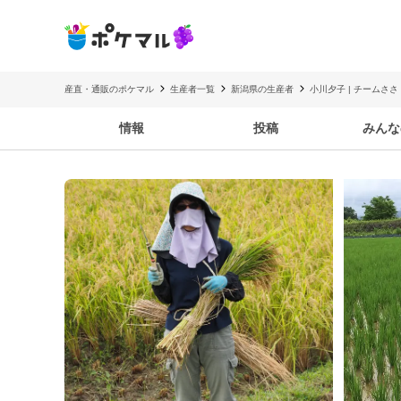
産直・通販のポケマル
生産者一覧
新潟県の生産者
小川夕子 | チームささ
情報
投稿
みんな