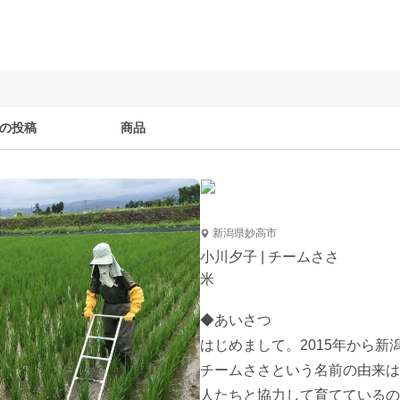
の投稿
商品
新潟県妙高市
小川夕子 | チームささ
米
◆あいさつ

はじめまして。2015年から新
チームささという名前の由来は
人たちと協力して育てているの