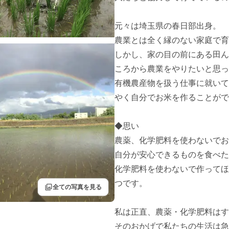
元々は埼玉県の春日部出身。

農業とは全く縁のない家庭で育
しかし、家の目の前にある田ん
ころから農業をやりたいと思っ
有機農産物を扱う仕事に就いて
やく自分でお米を作ることがで
◆思い

農薬、化学肥料を使わないでお
自分が安心できるものを食べた
化学肥料を使わないで作ってほ
つです。

filter
全ての写真を見る
私は正直、農薬・化学肥料はす
そのおかげで私たちの生活は急