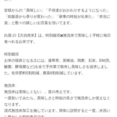
皆様からの「美味しい」「子供達がおかわりするようになった」
「炊飯器から香りが変わった」「家事の時短が出来た」「本当に
楽」と数々の嬉しいお言葉を頂いてます。

白屋.の【大自然米】は、特別栽培✖️無洗米で美味しく手軽に毎日
食べれるお米です。

特別栽培

お米の寝床となる土には、蓮華草、菜種油、鶏糞、石灰、EM(乳
酸菌、酵母菌など)を全て手作業で散布し美味しさを追求しまし
た。化学肥料5割削減、農薬8割削減しています。

無洗米

無洗米は美味しくない、、昔の考えです。

一度炊いてみたら、美味しさと時短の良さで無洗米しか使えなく
なります。

湿式無洗米加工を施しています。簡単に説明すると一度、水洗い
し乾かした時短食品です。
