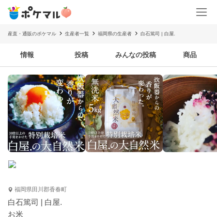
産直・通販のポケマル
生産者一覧
福岡県の生産者
白石篤司 | 白屋.
情報
投稿
みんなの投稿
商品
福岡県田川郡香春町
白石篤司 | 白屋.
お米