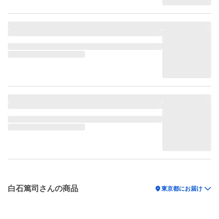
白石篤司さんの商品
location_on
東京都にお届け