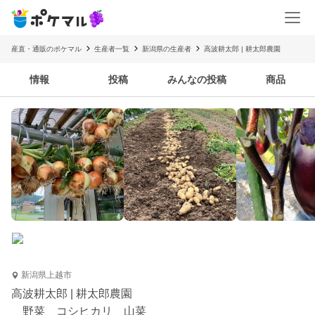
産直・通販のポケマル
生産者一覧
新潟県の生産者
高波耕太郎 | 耕太郎農園
情報
投稿
みんなの投稿
商品
新潟県上越市
高波耕太郎 | 耕太郎農園
野菜 コシヒカリ 山菜