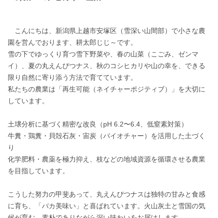
　こんにちは、新潟県上越市安塚区（雪深い山間部）で小さな農
園を営んでおります、耕太郎じじ～です。

雪の下でゆっくり育つ雪下野菜や、春の山菜（こごみ、ゼンマ
イ）、夏の丸えんぴつナス、秋のコシヒカリや山の幸を、できる
限り自然に寄り添う方法で育てています。

私たちの農業は「再生可能（ネイチャーポジティブ）」を大切に
しています。

土壌分析に基づく精密な改良（pH 6.2〜6.4、低窒素対策）

牛糞・鶏糞・貝殻石灰・宙炭（バイオチャー）を活用した土づく
り

化学肥料・農薬を極力抑え、枝などの地域資源を循環させる農業
を目指しています。

こうした努力の甲斐あって、丸えんぴつナスは独特の甘みと食感
に育ち、「バカ美味い」と喜ばれています。火山灰土と雪国の気
候が育む、素朴でありながら深い味わいをお届けします。
