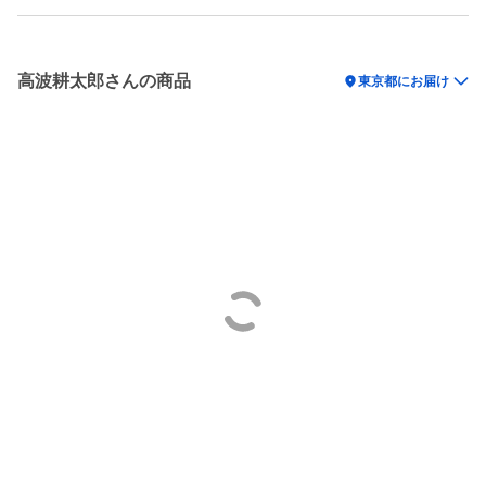
高波耕太郎さんの商品
location_on
東京都にお届け