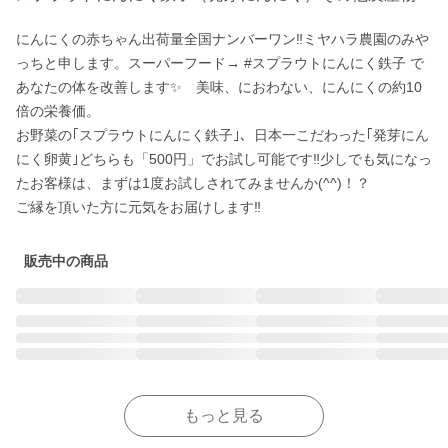
にんにくの赤ちゃん出荷量全国ナンバーワン‼ミヤハラ農園のみや
っちと申します。スーパーフード→ #スプラウトにんにく鉄子 で
あなたの体を改善します✨　美味、におわない、にんにくの約10
倍の栄養価。

お野菜の｢スプラウトにんにく鉄子｣、日本一こだわった｢発芽にん
にく卵黄｣どちらも「500円」でお試し可能です‼少しでも気になっ
たお客様は、まずは1度お試しされてみませんか(^^)！？

ご縁を頂いた方に元気をお届けします‼
販売中の商品
もっと見る