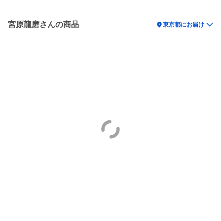
宮原龍磨さんの商品
location_on
東京都にお届け