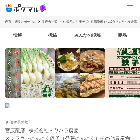
産直・通販のポケマル
生産者一覧
佐賀県の生産者
宮原龍磨 | 株式会社ミヤハラ農園
情報
投稿
みんなの投稿
商品
佐賀県武雄市
宮原龍磨 | 株式会社ミヤハラ農園
スプラウトにんにく鉄子（発芽にんにく）その他農産物