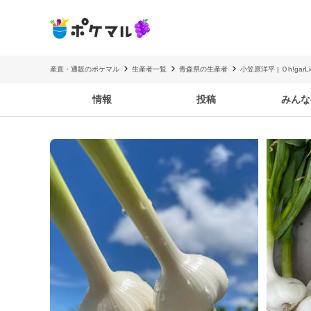
産直・通販のポケマル
生産者一覧
青森県の生産者
小笠原洋平 | Ｏh!garLic
情報
投稿
みんな