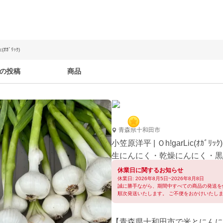
(ｵｶﾞﾘｯｸ)
の投稿
商品
青森県十和田市
小笠原洋平 | Ｏh!garLic(ｵｶﾞﾘｯｸ)
生にんにく・乾燥にんにく・黒
休業日に関するお知らせ
休業日: 2026年8月5日~2026年8月8日
誠に勝手ながら、期間中すべての商品の発送を
順次発送いたします。 ご不便をおかけいたし
【青森県十和田市で米とにんに