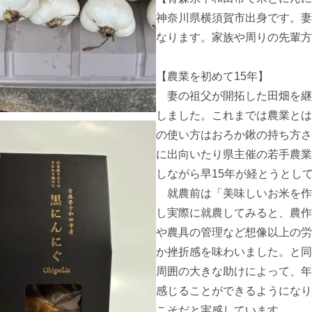
神奈川県横須賀市出身です。妻
なります。家族や周りの先輩方
【農業を初めて15年】

　妻の祖父が開拓した田畑を継
しました。これまでは農業とは
の使い方はおろか鍬の持ち方さ
に出向いたり県主催の若手農業
しながら早15年が経とうとして
　就農前は「美味しいお米を作
し実際に就農してみると、農作
や農具の管理など想像以上の労
か挫折感を味わいました。と同
周囲の大きな助けによって、年
感じることができるようになり
こそだと実感しています。
