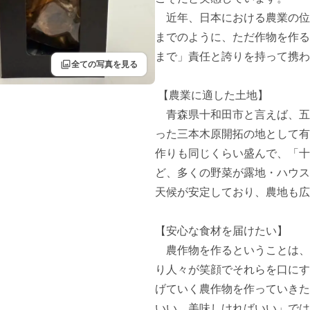
　近年、日本における農業の位
までのように、ただ作物を作る
まで」責任と誇りを持って携わ
filter
全ての写真を見る
 【農業に適した土地】

　青森県十和田市と言えば、五
った三本木原開拓の地として有
作りも同じくらい盛んで、「十
ど、多くの野菜が露地・ハウス
天候が安定しており、農地も広
【安心な食材を届けたい】

　農作物を作るということは、
り人々が笑顔でそれらを口にす
げていく農作物を作っていきた
いい、美味しければいい」では