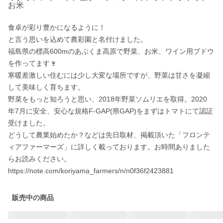
お米
食卓が彩り豊かになるように！

と言う思いを込めて農彩園と名付けました。

福島県の標高600mのあぶくま高原で野菜、お米、ワイン用ブドウ
を作ってます🍷

寒暖差激しい住むには少し大変な場所ですが、野菜は甘さを凝縮
して美味しく育ちます。

野菜をもっと知ろうと思い、2018年野菜ソムリエを取得。2020 
年7月に安全、安心な規格F-GAP(県GAP)をまずはトマトにて認証
受けました。

どうして農業始めたか？などは先日取材、掲載頂いた「フロンテ
ィアファーマーズ」に詳しく載っております。お時間ありました
らお読みください。

https://note.com/koriyama_farmers/n/n0f36f2423881
販売中の商品