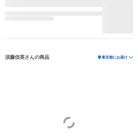
須藤佳英さんの商品
location_on
東京都にお届け