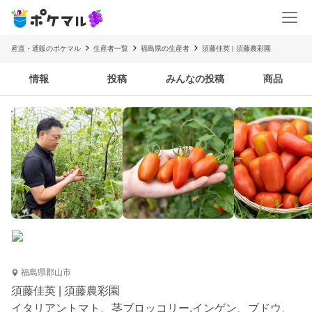
産直・通販のポケマル
生産者一覧
福島県の生産者
須藤佳英 | 須藤農彩園
情報
投稿
みんなの投稿
商品
福島県郡山市
須藤佳英 | 須藤農彩園
イタリアントマト、茎ブロッコリー,インゲン、ブドウ、