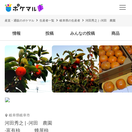
産直・通販のポケマル
生産者一覧
岐阜県の生産者
河田秀之 | -河田 農園
情報
投稿
みんなの投稿
商品
岐阜県岐阜市
河田秀之 | -河田 農園
-富有柿 蜂屋柿