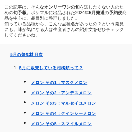
この記事は、そんな
オンリーワンの旬
を逃したくない人のた
めの
旬予報
。ポケマルに出品された2024年
5
月発送
の
予約便
商
品を中心に、品目別に整理しました。
知っている品種から、こんな品種名があったの？という発見
にも。味が気になる人は生産者さんの紹介文をぜひチェック
してくださいね。
5月の旬食材 目次
5月に販売している柑橘類って？
メロン その1：マスクメロン
メロン その2：アンデスメロン
メロン その3：マルセイユメロン
メロン その4：クインシーメロン
メロン その5：スマイルメロン