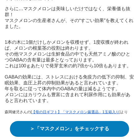
さらに…マスクメロンは美味しいだけではなく、栄養価も抜
群！
マスクメロンの生産者さんが、その“すごい効果”を教えてくれ
ました。
1本の木に1個だけしかメロンを収穫せず、1度収獲が終われ
ば、メロンの根葉茎の役割は終わります。
その他マスクメロンは生鮮食品の中でも天然アミノ酸のひと
つGABAの含有量は最多となっております。
これは100ｇあたりで発芽玄米の約7倍から10倍もあります。
GABAの効果には、ストレスにおける免疫力の低下の抑制、安
眠効果、血圧上昇の抑制効果があると言われています。
年を取るに従って体内中のGABAの量は減るようです。
メロンにはカリウムも豊富に含まれて利尿作用にも効果があ
ると言われています。
森岡健児さんの[
【母の日ギフト】「マスクメロン厳選品」1玉箱入り
]より
＞「マスクメロン」をチェックする