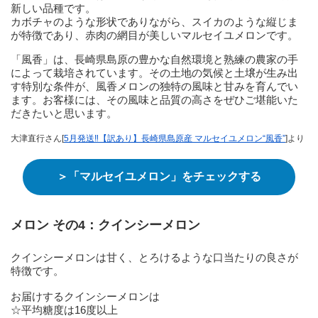
新しい品種です。
カボチャのような形状でありながら、スイカのような縦じま
が特徴であり、赤肉の網目が美しいマルセイユメロンです。
「風香」は、長崎県島原の豊かな自然環境と熟練の農家の手
によって栽培されています。その土地の気候と土壌が生み出
す特別な条件が、風香メロンの独特の風味と甘みを育んでい
ます。お客様には、その風味と品質の高さをぜひご堪能いた
だきたいと思います。
大津直行さん[
5月発送‼️【訳あり】長崎県島原産 マルセイユメロン“風香”
]より
＞「マルセイユメロン」をチェックする
メロン その4：クインシーメロン
クインシーメロンは甘く、とろけるような口当たりの良さが
特徴です。
お届けするクインシーメロンは
☆平均糖度は16度以上