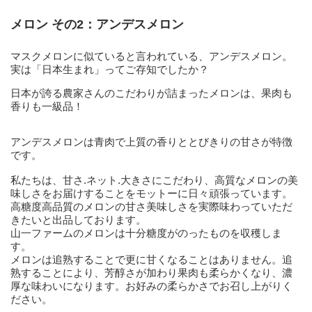
メロン その2：アンデスメロン
マスクメロンに似ていると言われている、アンデスメロン。
実は「日本生まれ」ってご存知でしたか？
日本が誇る農家さんのこだわりが詰まったメロンは、果肉も
香りも一級品！
アンデスメロンは青肉で上質の香りととびきりの甘さが特徴
です。
私たちは、甘さ.ネット.大きさにこだわり、高質なメロンの美
味しさをお届けすることをモットーに日々頑張っています。
高糖度高品質のメロンの甘さ美味しさを実際味わっていただ
きたいと出品しております。
山一ファームのメロンは十分糖度がのったものを収穫しま
す。
メロンは追熟することで更に甘くなることはありません。追
熟することにより、芳醇さが加わり果肉も柔らかくなり、濃
厚な味わいになります。お好みの柔らかさでお召し上がりく
ださい。