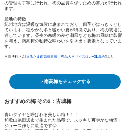
の管理も丁寧に行われ、梅の品質を保つための努力が行われ
ます。
産地の特徴
紀州地方は温暖な気候に恵まれており、四季がはっきりとし
ています。穏やかな冬と暖かい夏が特徴であり、梅の栽培に
適しています。昼夜の寒暖の差や潮風なども梅の風味に影響
を与え、南高梅の独特な味わいを引き出す要素となっていま
す。
玉置博行さん[
まるたま南高梅青梅 秀品大玉サイズ(2L〜3L混合)
]より
＞南高梅をチェックする
おすすめの梅 その2：古城梅
青いダイヤと呼ばれる美しい梅！！！
和歌山県田辺市で生まれた品種で、スッキリ爽やかな梅酒・
ジュース作りに最適です😊