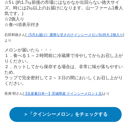
☆5Ｌ(約1.7㎏前後の市場にはなかなか出回らない徳大サイ
ズ。時には2㎏以上のお届けになります。山一ファーム1番人
気です。)
☆2個入り
☆食べ頃表示付き
石田和徳さん[
《5月お届け》濃厚な甘さのクインシーメロン5L特大 2個入り
]
より
メロンが届いたら・・・
１．食べる１～２時間前に冷蔵庫で冷やしてからお召し上が
りください。
２．カットしてから保存する場合は、非常に味が落ちやすい
ため、
ラップで完全密封して２～３日の間においしくお召し上がり
ください。
長洲 明さん[
【生産量日本一】茨城県産 クインシーメロン１玉
]より
＞「クインシーメロン」をチェックする