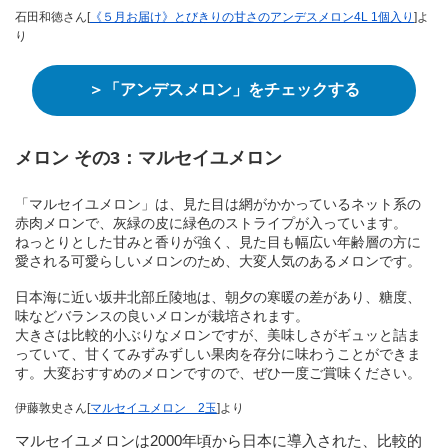
石田和徳さん[
《５月お届け》とびきりの甘さのアンデスメロン4L 1個入り
]よ
り
＞「アンデスメロン」をチェックする
メロン その3：マルセイユメロン
「マルセイユメロン」は、見た目は網がかかっているネット系の
赤肉メロンで、灰緑の皮に緑色のストライプが入っています。
ねっとりとした甘みと香りが強く、見た目も幅広い年齢層の方に
愛される可愛らしいメロンのため、大変人気のあるメロンです。
日本海に近い坂井北部丘陵地は、朝夕の寒暖の差があり、糖度、
味などバランスの良いメロンが栽培されます。
大きさは比較的小ぶりなメロンですが、美味しさがギュッと詰ま
っていて、甘くてみずみずしい果肉を存分に味わうことができま
す。大変おすすめのメロンですので、ぜひ一度ご賞味ください。
伊藤敦史さん[
マルセイユメロン 2玉
]より
マルセイユメロンは2000年頃から日本に導入された、比較的