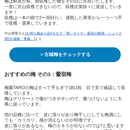
梅は鮮度が命、朝収穫した物をその日に出荷いたします。
一度に沢山収穫できないので、収穫次第徐々に発送していき
ます！
収穫は一本の樹で2〜3回行い、適熟した果実から一つ一つ手
で収穫・選果していきます。
中山将誓さん[
お得な傷あり品‼︎まるで「青いダイヤ」最高の梅酒・ジュース
用‼︎古城梅「青梅」
]より
＞古城梅をチェックする
おすすめの梅 その3：鶯宿梅
梅園TAROの梅はすべて手もぎで1粒1粒、目で見て確認して収
穫しています。
梅はデリケートで傷がつきやすいので、傷つけないように大
事に扱っています。
他の品種に比べて、皮に張りがあり梅干しにしても梅酒にし
ても「カリカリ」感が消えないのが特徴です。
皮に張りがあるなら、梅のエキスが出ないのでは?と思います