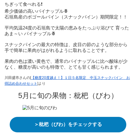
ちぎって食べれる❗️
希少価値の高いパイナップル🍍
石垣島産のボゴールパイン（スナックパイン）期間限定！！
平均気温24度の石垣島で太陽の恵みをたっぷり浴びて 育った
あま～い パイナップル🍍
スナックパインの最大の特徴は、皮目の節のような部分から
手で簡単に果肉がはがれるように取れることです。
果肉の色は濃い黄色で、通常のパイナップルに比べ酸味が少
なく、糖度が高いのも特徴で、とても甘く感じられます。
川田盛市さんの[
【糖度20度越え！】１日５名限定 中玉スナックパイン お
得詰め合わせセット
]より
5月に旬の果物：枇杷（びわ）
＞枇杷（びわ）をチェックする