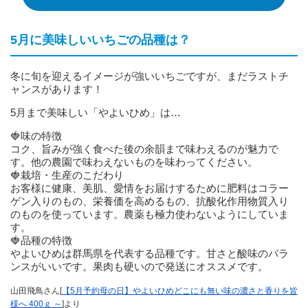
5月に美味しいいちごの品種は？
冬に旬を迎えるイメージが強いいちごですが、まだラストチ
ャンスがあります！
5月まで美味しい「やよいひめ」は…
🍓味の特徴
コク、旨みが強く食べた後の余韻まで味わえるのが魅力で
す。他の農園で味わえないものを味わってください。
🍓栽培・生産のこだわり
お客様に健康、美肌、愛情をお届けするために肥料はコラー
ゲン入りのもの、栄養価を高めるもの、抗酸化作用物質入り
のものを使っています。農薬も極力使わないようにしていま
す。
🍓品種の特徴
やよいひめは群馬県を代表する品種です。甘さと酸味のバラ
ンスがいいです。果肉も硬いので発送にオススメです。
山田飛鳥さん[
【5月予約母の日】やよいひめどこにも無い味の濃さと香りを皆
様へ 400ｇ ～
]より