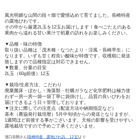
風光明媚な山間の段々畑で愛情込めて育てました。長崎特産
の露地びわです。
その中から厳選2L玉を12玉お届けします！食べごたえのある
果肉から溢れる甘い果汁で初夏の訪れをお楽しみください。
▼品種・味の特徴
取り扱い品種は「茂木種・なつたより・涼風・長崎早生」に
なります。いずも甘く程良い酸味が特徴です。収穫順に発送
致しますので品種指定は対応できません。
▼数量、分量の目安
2L玉（60g前後）12玉
▼栽培/生産方法、こだわり
廃棄菌床・ぼかし・海藻類・牡蠣ガラなど化学肥料は極力使
わず一房一房一袋一袋丁寧に袋掛けし、品質の良いびわをお
届けできるよう日々管理しております。
▼注文に際しての注意点（配送方法や納期指定など）
基本（農協発行栽培暦）5月中旬頃からの発送となりますが、
1週間ほど前後する事がございます。天候の影響を受けやすい
露地栽培ですので予めご了承くださいませ。
濵口吉朗さん[
長崎特産 露地びわ2L 12玉
]より