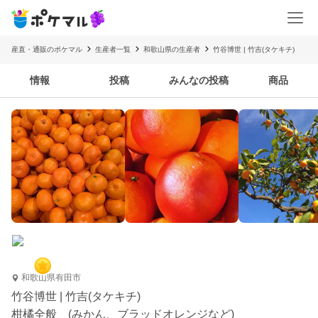
産直・通販のポケマル
生産者一覧
和歌山県の生産者
竹谷博世 | 竹吉(タケキチ)
情報
投稿
みんなの投稿
商品
和歌山県有田市
竹谷博世 | 竹吉(タケキチ)
柑橘全般 (みかん、ブラッドオレンジなど)