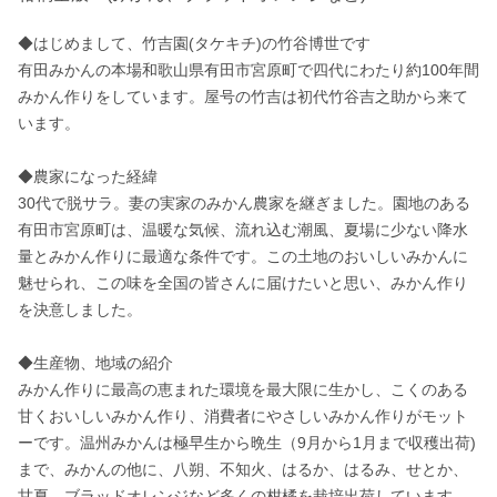
◆はじめまして、竹吉園(タケキチ)の竹谷博世です

有田みかんの本場和歌山県有田市宮原町で四代にわたり約100年間
みかん作りをしています。屋号の竹吉は初代竹谷吉之助から来て
います。

◆農家になった経緯 

30代で脱サラ。妻の実家のみかん農家を継ぎました。園地のある
有田市宮原町は、温暖な気候、流れ込む潮風、夏場に少ない降水
量とみかん作りに最適な条件です。この土地のおいしいみかんに
魅せられ、この味を全国の皆さんに届けたいと思い、みかん作り
を決意しました。

◆生産物、地域の紹介 

みかん作りに最高の恵まれた環境を最大限に生かし、こくのある
甘くおいしいみかん作り、消費者にやさしいみかん作りがモット
ーです。温州みかんは極早生から晩生（9月から1月まで収穫出荷) 
まで、みかんの他に、八朔、不知火、はるか、はるみ、せとか、
甘夏、ブラッドオレンジなど多くの柑橘を栽培出荷しています。
