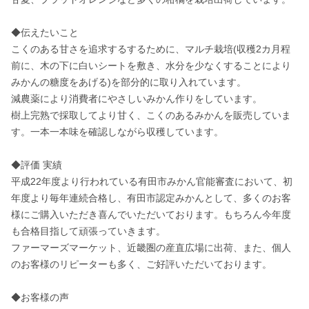
◆伝えたいこと 

こくのある甘さを追求するするために、マルチ栽培(収穫2カ月程
前に、木の下に白いシートを敷き、水分を少なくすることにより
みかんの糖度をあげる)を部分的に取り入れています。 

減農薬により消費者にやさしいみかん作りをしています。 

樹上完熟で採取してより甘く、こくのあるみかんを販売していま
す。一本一本味を確認しながら収穫しています。

◆評価 実績 

平成22年度より行われている有田市みかん官能審査において、初
年度より毎年連続合格し、有田市認定みかんとして、多くのお客
様にご購入いただき喜んでいただいております。もちろん今年度
も合格目指して頑張っていきます。 

ファーマーズマーケット、近畿圏の産直広場に出荷、また、個人
のお客様のリピーターも多く、ご好評いただいております。 

◆お客様の声 
