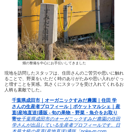
畑の整備を中心にお手伝いしてきました
現地を訪問したスタッフは、住田さんのご苦労や思いに触れ
ることで、野菜をいただく時のありがたみや思い入れがぐっ
と増すことを実感。気さくにスタッフを受け入れてくれるお
人柄も素敵でした。
千葉県成田市｜オーガニックすみだ農園｜住田 学
さんの生産者プロフィール｜ポケットマルシェ｜産
直(産地直送)通販 - 旬の果物・野菜・魚介をお取り
寄せ
千葉県成田市のオーガニックすみだ農園の住田
学さんが出品している生産者プロフィールです。日
本最大級の産直(産地直送)通販「
poke-m.com