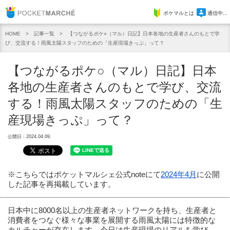
Pocket Marche
ポケマルとは
通信中...
記事一覧
【つながるポケ○（マル）日記】日本各地の生産者さんのもとで学
HOME
び、交流する！雨風太陽スタッフのための「生産現場きっぷ」って？
【つながるポケ○（マル）日記】日本
各地の生産者さんのもとで学び、交流
する！雨風太陽スタッフのための「生
産現場きっぷ」って？
公開日：2024.04.09.
※こちらではポケットマルシェ公式noteにて
2024年4月
に公開
した記事を再掲載しています。
日本中に8000名以上の生産者ネットワークを持ち、生産者と
消費者をつなぐ様々な事業を展開する雨風太陽には特徴的な
カルチャーが存在します。今日は生産現場のリアルを学び、