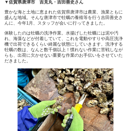
▼佐賀県唐津市 吉見丸・吉田善史さん
豊かな海と土地に恵まれた佐賀県唐津市は農業、漁業ともに
盛んな地域。そんな唐津市で牡蠣の養殖等を行う吉田善史さ
んに、今年1月、スタッフが会いに行ってきました。
体験したのは牡蠣の洗浄作業。水揚げした牡蠣には泥や汚
れ、海藻などが付着していて、これを電動やすりや高圧洗浄
機で出荷できるくらい綺麗な状態にしていきます。洗浄する
牡蠣の数は、なんと数千個以上！慣れない作業に苦戦しなが
らも、出荷に欠かせない重要な作業のお手伝いをさせていた
だきました。