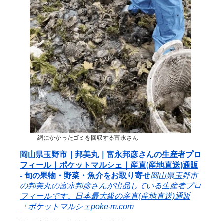
網にかかったゴミを回収する富永さん
岡山県玉野市｜邦美丸｜富永邦彦さんの生産者プロ
フィール｜ポケットマルシェ｜産直(産地直送)通販
- 旬の果物・野菜・魚介をお取り寄せ
岡山県玉野市
の邦美丸の富永邦彦さんが出品している生産者プロ
フィールです。日本最大級の産直(産地直送)通販
「ポケットマルシェ
poke-m.com