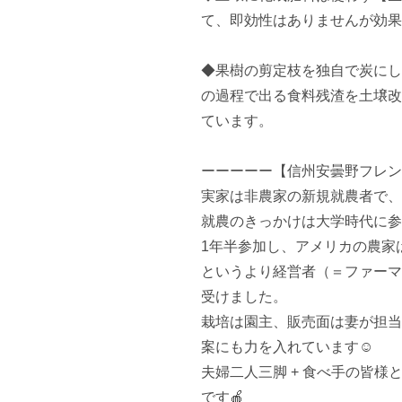
て、即効性はありませんが効果
◆果樹の剪定枝を独自で炭にし
の過程で出る食料残渣を土壌改
ています。

ーーーーー【信州安曇野フレン
実家は非農家の新規就農者で、
就農のきっかけは大学時代に参
1年半参加し、アメリカの農家
というより経営者（＝ファーマ
受けました。

栽培は園主、販売面は妻が担当
案にも力を入れています☺️

夫婦二人三脚 + 食べ手の皆
です🍎
