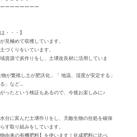
ーーーーーーーー

密は・・・】

が見極めて収穫しています。

土づくりをいています。

域資源で炭作りをし、土壌改良材に活用していま
生物が繁殖し土が肥沃化」「 地温、湿度が安定する」
など...

がったという検証もあるので、今後お楽しみに♪

水分に富んだ土壌作りをし、天敵生物の住処を確保
らす取り組みをしています。　

物由来の有機肥料】を使います！化成肥料に比べ