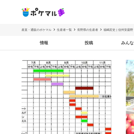
産直・通販のポケマル
生産者一覧
長野県の生産者
福嶋宏史 | 信州安曇
情報
投稿
みんな