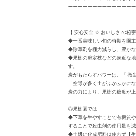
ーーーーーーーーーーーーーー
【 安心安全 ☆ おいしさ の秘
◆一番美味しい旬の時期を園主
◆除草剤を極力減らし、豊かな
◆果樹の剪定枝などの身近な地
す。

炭がもたらすパワーは、「 微
「空隙が多く土がふかふかになる」
炭の力により、果樹の糖度が上
◎果樹園では

◆下草を生やすことで有機質や
することで殺虫剤の使用量を減
◆土壌に化成肥料は使わず【生