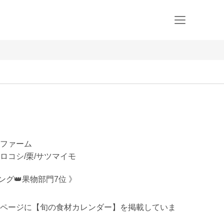
ドファーム
モロコシ/栗/サツマイモ
ング👑果物部門7位 》

ページに【旬の食材カレンダー】を掲載していま