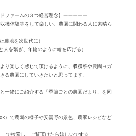
ドファームの３つ経営理念】ーーーーー

味しい、収穫体験等をして楽しい、農園に関わる人に素晴ら
来た農地を次世代に） 

て人と人を繋ぎ、年輪のように輪を広げる） 

より楽しく感じて頂けるように、収穫祭や農園ヨガ
きる農園にしていきたいと思ってます。

と一緒にご紹介する「季節ごとの農園だより」を同
er/facebook）で農園の様子や安曇野の景色、農家レシピなど
 」で検索し、ご覧頂けたら嬉しいです☆