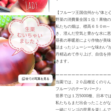
【フルーツ王国信州から“体と心
野菜の消費量全国１位！果物の
私たちの畑は、標高６５０m～
き、澄んだ空気と豊かな水に恵
昼夜の寒暖差により作物が美味
詰まったジューシーな味わい”が
丹精込めて作り上げ、自信を持
きます。

ーーーーーーーーーーーーーー
filter
全ての写真を見る
当園では、２０品種近くのりん
フルーツのテーマパーク♪

世界では１万5000種、日本で
私たちもまだ出会ったことがな
一緒にリンゴの世界を楽しんで