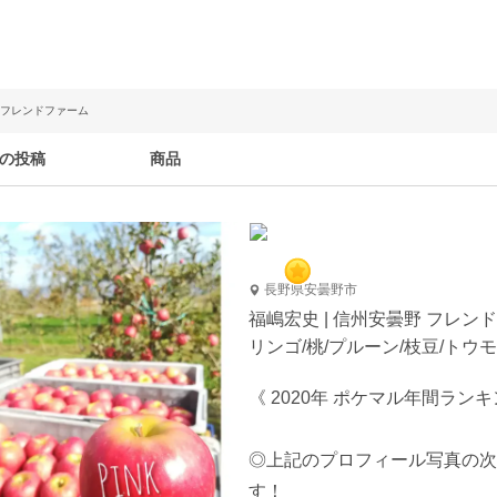
野 フレンドファーム
の投稿
商品
長野県安曇野市
福嶋宏史 | 信州安曇野 フレン
リンゴ/桃/プルーン/枝豆/トウ
《 2020年 ポケマル年間ランキ
◎上記のプロフィール写真の次
す！
