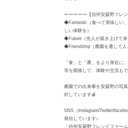
ーーーーー【信州安曇野フレン
◆Fantastic（食べて美
しい体験を）

◆Future（先人が築き上げて
◆Friendship（農園を通し
「食」と「農」をより身近に、
等を開催して、体験や交流もで
農園での出来事を安曇野の写真
封しています🍎

SNS（Instagram/Twitt
発信しています♪

「信州安曇野フレンドファーム