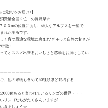
に元気”をお届け♪】

消費量全国２位！の長野県☆ 

７００mの位置にあり、雄大なアルプスを一望で
まれた場所です。

しく育つ最適な環境に恵まれ“ぎゅっと自然の甘さが
特徴！

ってオススメ出来るおいしさと感動をお届けしてい
ーーーーーーーー

ご、他の果物も含めて50種類ほど栽培する

は2000種あると言われているリンゴの世界・・・

いリンゴたちがたくさんいますが

いきましょう☆
