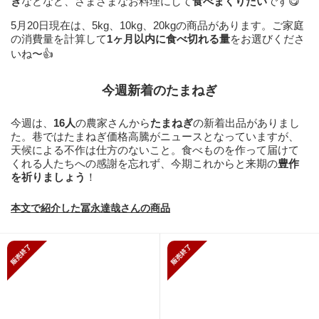
き
などなど、さまざまなお料理にして
食べまくりたい
です😋
5月20日現在は、5kg、10kg、20kgの商品があります。ご家庭
の消費量を計算して
1ヶ月以内に食べ切れる量
をお選びくださ
いね〜👍
今週新着のたまねぎ
今週は、
16人
の農家さんから
たまねぎ
の新着出品がありまし
た。巷ではたまねぎ価格高騰がニュースとなっていますが、
天候による不作は仕方のないこと。食べものを作って届けて
くれる人たちへの感謝を忘れず、今期これからと来期の
豊作
を祈りましょう
！
本文で紹介した冨永達哉さんの商品
販売終了
販売終了