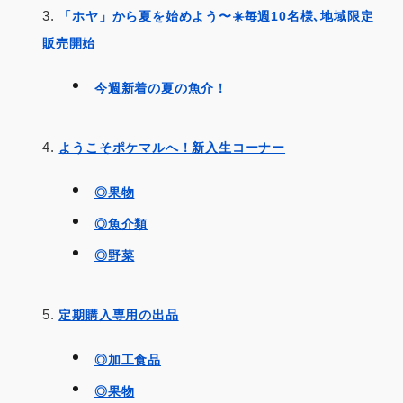
「ホヤ」から夏を始めよう〜☀️毎週10名様､地域限定
販売開始
今週新着の夏の魚介！
ようこそポケマルへ！新入生コーナー
◎果物
◎魚介類
◎野菜
定期購入専用の出品
◎加工食品
◎果物