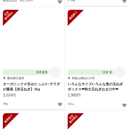
1.5kg
晩成玉ねぎ 約1.5㎏〜
新規受付停止
販売終了
岩本直美
辻本 笑
愛知県日進市
和歌山県紀の川市
オーガニック☆甘みたっぷり♪サラダ
いろんなサイズいろんな形の玉ねぎ
が最高【赤玉ねぎ】3kg
ボックス❤︎特大玉ねぎおまけ中❤︎
3,024円
2,980円
3kg
10㎏
販売終了
新規受付停止