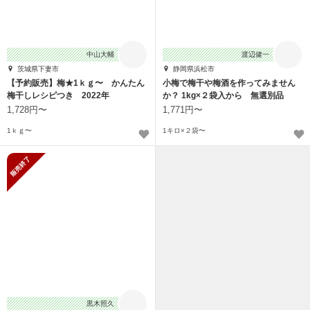
中山大輔
渡辺健一
茨城県下妻市
静岡県浜松市
【予約販売】梅★1ｋｇ〜 かんたん
小梅で梅干や梅酒を作ってみません
梅干しレシピつき 2022年
か？ 1kg×２袋入から 無選別品
1,728円〜
1,771円〜
1ｋｇ〜
1キロ×２袋〜
販売終了
黒木照久