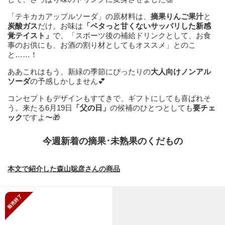
「テキカカアップルソーダ」の原材料は、
摘果りんご果汁
と
炭酸ガス
だけ。お味は
「ベタっと甘くないサッパリした新感
覚テイスト」
で、「スポーツ後の補給ドリンクとして、お食
事のお供にも、お酒の割り材としてもオススメ」とのこ
と……！
ああこれはもう、新緑の季節にぴったりの
大人向けノンアル
ソーダ
の予感しかしません💕
コンセプトもデザインもすてきで、ギフトにしても喜ばれそ
う。来たる6月19日
「父の日」
の候補のひとつとしても
要チェ
ック
ですよ〜🎁
今週新着の摘果･未熟果のくだもの
本文で紹介した森山聡彦さんの商品
販売終了