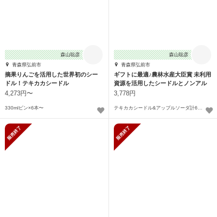
森山聡彦
森山聡彦
青森県弘前市
青森県弘前市
摘果りんごを活用した世界初のシー
ギフトに最適♪農林水産大臣賞 未利用
ドル！テキカカシードル
資源を活用したシードルとノンアル
セット
4,273円〜
3,778円
330mlビン×6本〜
テキカカシードル&アップルソーダ計6本セット
販売終了
販売終了