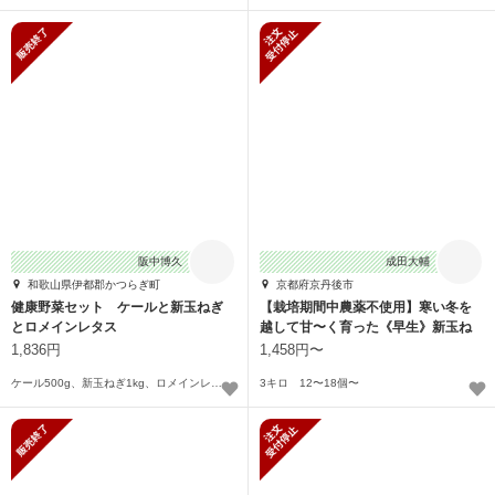
販売終了
新規受付停止
阪中博久
成田大輔
和歌山県伊都郡かつらぎ町
京都府京丹後市
健康野菜セット ケールと新玉ねぎ
【栽培期間中農薬不使用】寒い冬を
とロメインレタス
越して甘〜く育った《早生》新玉ね
ぎ【京野菜】
1,836円
1,458円〜
ケール500g、新玉ねぎ1kg、ロメインレタス1個
3キロ 12〜18個〜
販売終了
新規受付停止