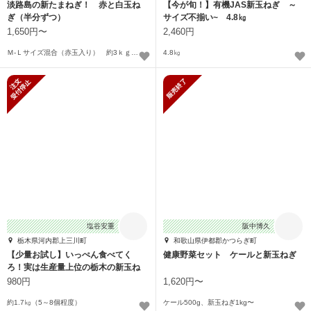
淡路島の新たまねぎ！ 赤と白玉ね
【今が旬！】有機JAS新玉ねぎ ～
ぎ（半分ずつ）
サイズ不揃い~ 4.8㎏
1,650円〜
2,460円
Ｍ-Ｌサイズ混合（赤玉入り） 約3ｋｇ（13個前後）〜
4.8㎏
新規受付停止
販売終了
塩谷安重
阪中博久
栃木県河内郡上三川町
和歌山県伊都郡かつらぎ町
【少量お試し】いっぺん食べてく
健康野菜セット ケールと新玉ねぎ
ろ！実は生産量上位の栃木の新玉ね
ぎ☆
980円
1,620円〜
約1.7㎏（5～8個程度）
ケール500g、新玉ねぎ1kg〜