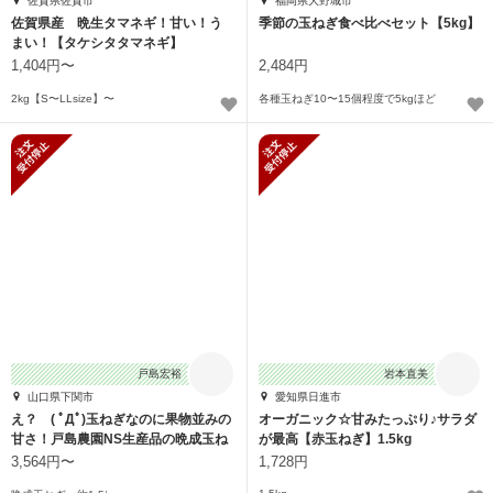
佐賀県佐賀市
福岡県大野城市
佐賀県産 晩生タマネギ！甘い！う
季節の玉ねぎ食べ比べセット【5kg】
まい！【タケシタタマネギ】
1,404円〜
2,484円
2kg【S〜LLsize】〜
各種玉ねぎ10〜15個程度で5kgほど
新規受付停止
新規受付停止
戸島宏裕
岩本直美
山口県下関市
愛知県日進市
え？ ( ﾟДﾟ)玉ねぎなのに果物並みの
オーガニック☆甘みたっぷり♪サラダ
甘さ！戸島農園NS生産品の晩成玉ね
が最高【赤玉ねぎ】1.5kg
ぎ
3,564円〜
1,728円