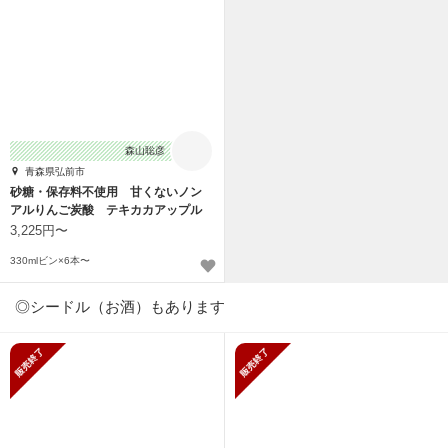
森山聡彦
青森県弘前市
砂糖・保存料不使用 甘くないノン
アルりんご炭酸 テキカカアップル
ソーダ
3,225円〜
330mlビン×6本〜
◎シードル（お酒）もあります
販売終了
販売終了