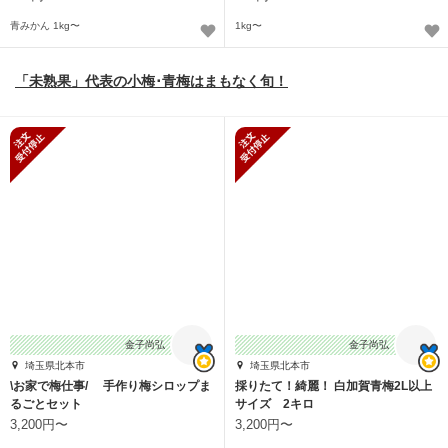
青みかん 1kg〜
1kg〜
「未熟果」代表の小梅･青梅はまもなく旬！
新規受付停止
新規受付停止
金子尚弘
金子尚弘
埼玉県北本市
埼玉県北本市
\お家で梅仕事/ 手作り梅シロップま
採りたて！綺麗！ 白加賀青梅2L以上
るごとセット
サイズ 2キロ
3,200円〜
3,200円〜