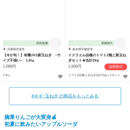
髙田真優
長嶋智久
兵庫県丹波市
栃木県宇都宮市
【今が旬！】有機JAS新玉ねぎ ~サ
イスラエル品種のトマト2種と新玉ね
イズ不揃い~ 1.8㎏
ぎセット★合計2kg
1,080円
1,600円
送料割引
1.8㎏
トマト2品種と玉ねぎ合計2kg x 1セット
#ネギ･玉ねぎ の商品をもっとみる
摘果りんごが大変身🍎
初夏に飲みたいアップルソーダ