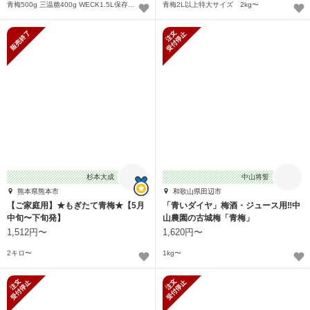
青梅500g 三温糖400g WECK1.5L保存瓶〜
青梅2L以上特大サイズ 2kg〜
販売終了
新規受付停止
杉本大成
中山将誓
熊本県熊本市
和歌山県田辺市
【ご家庭用】★もぎたて青梅★【5月
「青いダイヤ」梅酒・ジュース用‼︎中
中旬〜下旬発】
山農園の古城梅「青梅」
1,512円〜
1,620円〜
2キロ〜
1kg〜
新規受付停止
新規受付停止