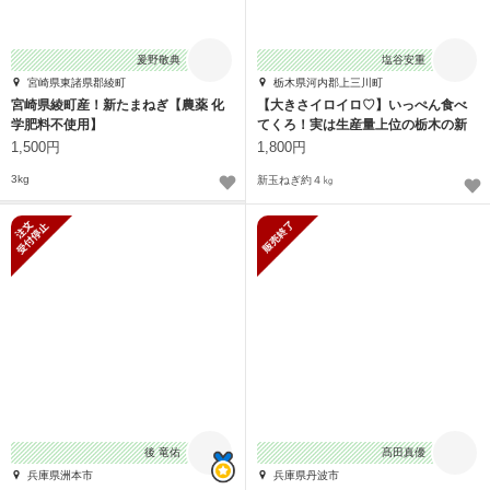
爰野敬典
塩谷安重
宮崎県東諸県郡綾町
栃木県河内郡上三川町
宮崎県綾町産！新たまねぎ【農薬 化
【大きさイロイロ♡】いっぺん食べ
学肥料不使用】
てくろ！実は生産量上位の栃木の新
玉ねぎ☆
1,500円
1,800円
3kg
新玉ねぎ約４㎏
新規受付停止
販売終了
後 竜佑
髙田真優
兵庫県洲本市
兵庫県丹波市