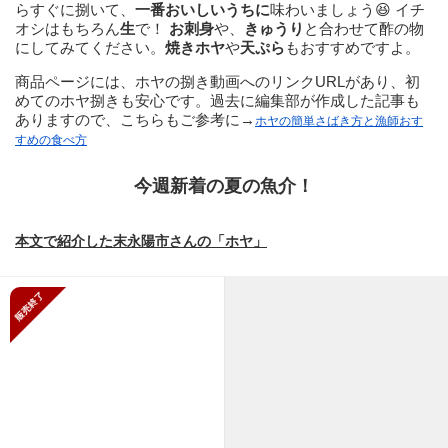
らすぐに捌いて、
一番おいしいうちに
味わいましょう😆 イチ
オシはもちろん
生
で！
お刺身
や、
きゅうり
と合わせて酢の物
にしてみてください。
焼きホヤ
や
天ぷら
もおすすめですよ。
商品ページには、ホヤの捌き動画へのリンクURLがあり、初
めてのホヤ捌きも安心です。過去に編集部が作成した記事も
ありますので、こちらもご参考に→
ホヤの簡単さばき方と漁師おす
すめの食べ方
今週新着の夏の魚介！
本文で紹介した末永陽市さんの「ホヤ」
販売終了