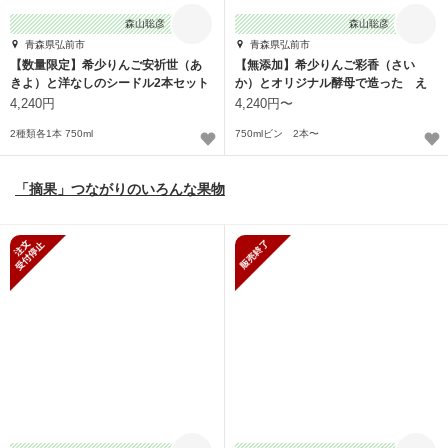
森山聡彦
森山聡彦
青森県弘前市
青森県弘前市
【数量限定】希少りんご安祈世（あ
【無添加】希少りんご彩香（さい
きよ）と洋なしのシードル2本セット
か）とオリジナル酵母で造った え
んシードル
4,240円
4,240円〜
2種類各1本 750ml
750mlビン 2本〜
「摘果」つながりのいろんな果物
新規受付停止
販売終了