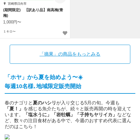
宮崎県日向市
(期間限定) 【訳あり品】南高梅(青
梅)
1,000円〜
１キロ〜
「摘果」の商品をもっとみる
「ホヤ」から夏を始めよう〜☀️
毎週10名様､地域限定販売開始
春のナゴリと
夏のハシリ
が入り交じる5月の旬。今週も
「夏！」
を感じる魚介たちが、続々と販売再開の時を迎えて
います。
「塩水うに」「岩牡蠣」「子持ちヤリイカ」
などな
ど、数々の注目食材がある中で、今週のおすすめ代表に選ん
だのはこちら！