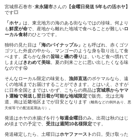
宮城県石巻市･
末永陽市
さんの
【金曜日発送 5年もの活ホヤ】
です💥
「ホヤ」
は、東北地方の海のある街ならではの珍味。何より
も
鮮度が命
で、産地から離れた地域で食べることが難しい
ロ
ーカル食材
のひとつです。
独特の見た目は
「海のパイナップル」
とも呼ばれ、赤くゴツ
ゴツした外皮の中から、マンゴーのような身を取り出して食
べます。柔らかな身の
旨味
と
磯の香り
は、いちど食べ慣れて
しまえば
きわめて美味
。夏の到来ごとに思い出したくなる味
なのです🤤
そんなローカル限定の味覚も、
漁師直送
のポケマルなら、遠
くの地域までお届けすることができます。とはいえ、さすが
に日本全国とまではいかず、こちらの商品は
宮城県からヤマ
ト運輸で発送し翌日着が可能な地域限定
で販売。北は北海
道、南は近畿地区までが目安となります
（離島などの例外あり、悪
。
天候等での配送延期あり）
発送はホヤの水揚げを行う
毎週金曜日
のみ。出荷は秋のはじ
め頃までの予定で、
受注は週間10名様限定
です。
発送確定したら、土曜日は
ホヤファースト
の日。受け取った