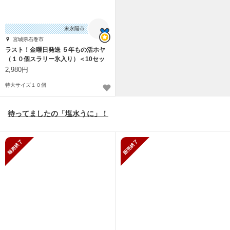
末永陽市
宮城県石巻市
ラスト！金曜日発送 ５年もの活ホヤ
（１０個スラリー氷入り）＜10セッ
ト限定＞
2,980円
特大サイズ１０個
待ってましたの「塩水うに」！
販売終了
販売終了