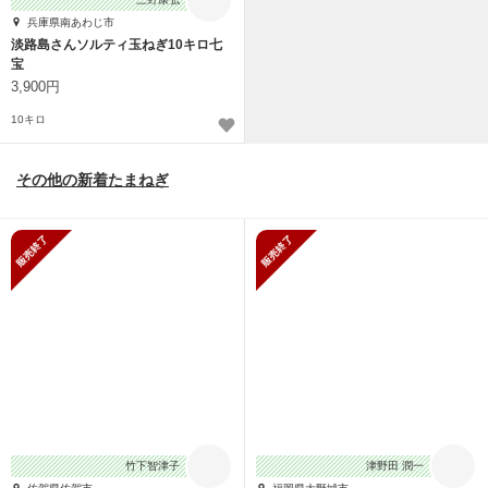
兵庫県南あわじ市
淡路島さんソルティ玉ねぎ10キロ七
宝
3,900円
10キロ
その他の新着たまねぎ
販売終了
販売終了
竹下智津子
津野田 潤一