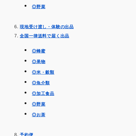
◎野菜
現地受け渡し・体験の出品
全国一律送料で届く出品
◎蜂蜜
◎果物
◎米・穀類
◎魚介類
◎加工食品
◎野菜
◎お茶
予約便