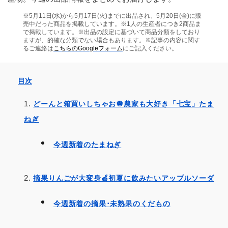
※5月11日(水)から5月17日(火)までに出品され、5月20日(金)に販
売中だった商品を掲載しています。※1人の生産者につき2商品ま
で掲載しています。※出品の設定に基づいて商品分類をしており
ますが、的確な分類でない場合もあります。※記事の内容に関す
るご連絡は
こちらのGoogleフォーム
にご記入ください。
目次
どーんと箱買いしちゃお🧅農家も大好き「七宝」たま
ねぎ
今週新着のたまねぎ
摘果りんごが大変身🍎初夏に飲みたいアップルソーダ
今週新着の摘果･未熟果のくだもの