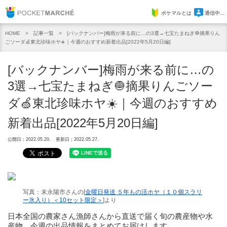
Pocket Marche
ポケマルとは
通信中...
記事一覧
[バックナンバー]梅雨が来る前に…の3選→七宝たまねぎ🧅摘果りん
HOME
ごソーダ🍏東北珍味ホヤ☀️｜今週のおすすめ新着出品[2022年5月20日編]
[バックナンバー]梅雨が来る前に…の
3選→七宝たまねぎ🧅摘果りんごソー
ダ🍏東北珍味ホヤ☀️｜今週のおすすめ
新着出品[2022年5月20日編]
公開日：2022.05.20.
更新日：2022.05.27.
写真：末永陽市さんの[
金曜日発送 ５年もの活ホヤ（１０個スラリ
ー氷入り）＜10セット限定＞
]より
日本全国の農家さん漁師さんから直送で届く旬の農産物や水
産物。今週の出品情報をまとめてお届けします。