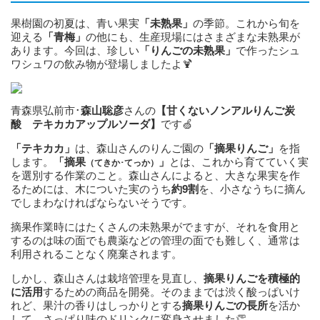
果樹園の初夏は、青い果実
「未熟果」
の季節。これから旬を
迎える
「青梅」
の他にも、生産現場にはさまざまな未熟果が
あります。今回は、珍しい
「りんごの未熟果」
で作ったシュ
ワシュワの飲み物が登場しましたよ🍹
青森県弘前市･
森山聡彦
さんの
【甘くないノンアルりんご炭
酸 テキカカアップルソーダ】
です🍏
「テキカカ」
は、森山さんのりんご園の
「摘果りんご」
を指
します。
「摘果
」
とは、これから育てていく実
（てきか･てっか）
を選別する作業のこと。森山さんによると、大きな果実を作
るためには、木についた実のうち
約9割
を、小さなうちに摘ん
でしまわなければならないそうです。
摘果作業時にはたくさんの未熟果がでますが、それを食用と
するのは味の面でも農薬などの管理の面でも難しく、通常は
利用されることなく廃棄されます。
しかし、森山さんは栽培管理を見直し、
摘果りんごを積極的
に活用
するための商品を開発。そのままでは渋く酸っぱいけ
れど、果汁の香りはしっかりとする
摘果りんごの長所
を活か
して、さっぱり味のドリンクに変身させました👏