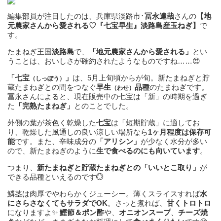
編集部員が注目したのは、兵庫県淡路市･
冨永達哉
さんの
【地
元農家さんから愛される♡『七宝早生』淡路島産玉ねぎ】
で
す。
たまねぎ王国
淡路島
で、
「地元農家さんから愛される」
とい
うことは、おいしさが確約されたようなものですね……😍
「七宝
」
は、5月上旬頃からが旬。新たまねぎと貯
（しっぽう）
蔵たまねぎとの間をつなぐ
早生
品種
のたまねぎです。
（わせ）
冨永さんによると、現在販売中の七宝は「新」の時期を過ぎ
た
「完熟たまねぎ」
とのことでした。
外側の葉が茶色く乾燥した
七宝
は「短期貯蔵」に適してお
り、乾燥した風通しの良い涼しい場所なら
1ヶ月程度は保存可
能
です。また、辛味成分の
「アリシン」
が少なく水分が多い
ので、新たまねぎのように
生で食べるのにも向いています
。
つまり、
新たまねぎと貯蔵たまねぎとの「いいとこ取り」
が
できる品種といえるのです💮
鱗茎は肉厚でやわらかくジューシー。薄くスライスすれば
水
にさらさなくてもサラダでOK
。さっと煮れば、
甘くトロトロ
になりますよ✨
鰹節＆ポン酢
や、
オニオンスープ
、
チーズ焼