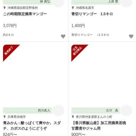
林 真弘
上原 豊
沖縄県国頭郡宜野座村
沖縄県名護市
この時期限定摘果マンゴー
青切りマンゴー 1.5キロ
3,078円
1,400円
約2キロ
青切りマンゴー （1.5キロ
販売終了
新規受付停止
西川真人
古川 真
兵庫県赤穂市
香川県仲多度郡まんのう町
青みかん : 酸っぱくて爽やか。スダ
【香川県飯山産】加工用摘果若桃
チ、カボスのようにどうぞ
甘露煮やジャム用
824円〜
900円〜