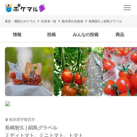
産直・通販のポケマル
生産者一覧
栃木県の生産者
長嶋智久 | 絹島グラベル
情報
投稿
みんなの投稿
商品
栃木県宇都宮市
長嶋智久 | 絹島グラベル
ミディトマト、ミニトマト、トマト