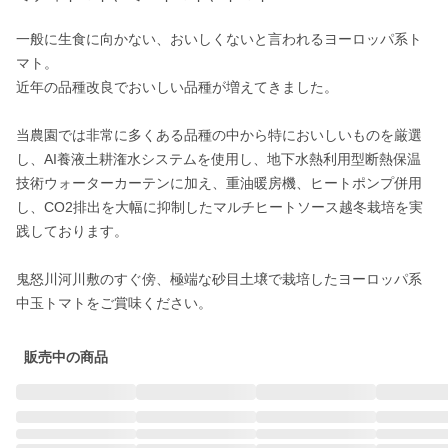
一般に生食に向かない、おいしくないと言われるヨーロッパ系ト
マト。

近年の品種改良でおいしい品種が増えてきました。

当農園では非常に多くある品種の中から特においしいものを厳選
し、AI養液土耕潅水システムを使用し、地下水熱利用型断熱保温
技術ウォーターカーテンに加え、重油暖房機、ヒートポンプ併用
し、CO2排出を大幅に抑制したマルチヒートソース越冬栽培を実
践しております。

鬼怒川河川敷のすぐ傍、極端な砂目土壌で栽培したヨーロッパ系
中玉トマトをご賞味ください。
販売中の商品