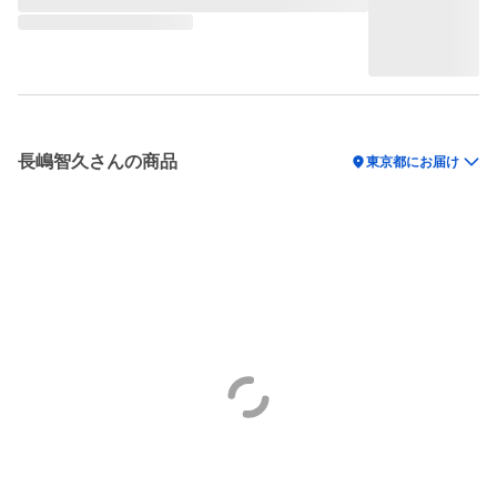
長嶋智久さんの商品
location_on
東京都にお届け