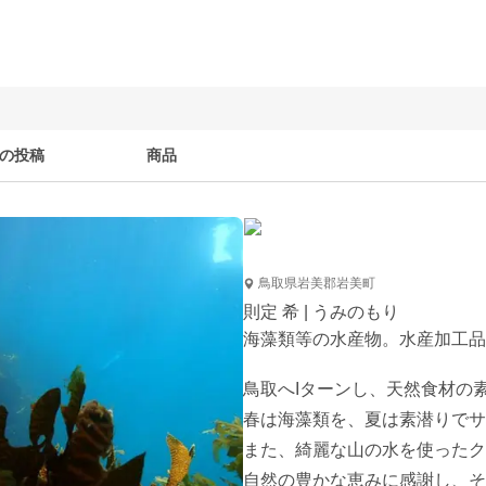
の投稿
商品
鳥取県岩美郡岩美町
則定 希 | うみのもり
海藻類等の水産物。水産加工品
鳥取へIターンし、天然食材の
春は海藻類を、夏は素潜りでサ
また、綺麗な山の水を使ったク
自然の豊かな恵みに感謝し、そ