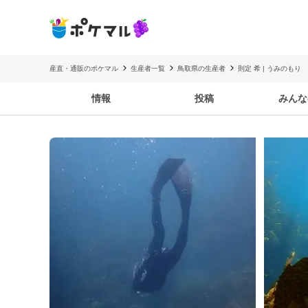
産直・通販のポケマル
生産者一覧
鳥取県の生産者
則定 希 | うみのもり
情報
投稿
みんな