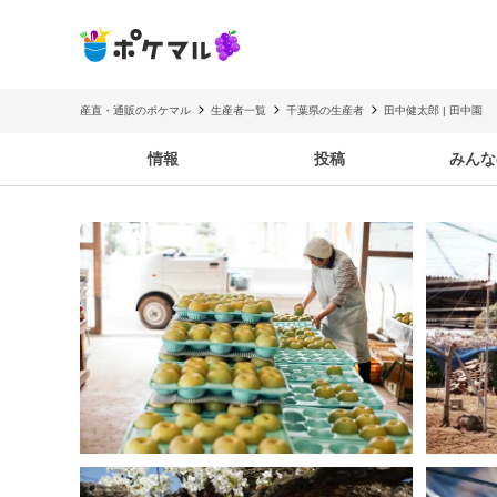
産直・通販のポケマル
生産者一覧
千葉県の生産者
田中健太郎 | 田中園
情報
投稿
みんな