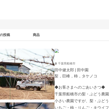
の投稿
商品
千葉県船橋市
田中健太郎 | 田中園
梨，巨峰，柿，タケノコ
◆お客さまへのごあいさつ◆

千葉県船橋市の梨・ぶどう農園
小さい農園ですが、梨・ぶどう
いちご・柿・りんご・キウイフ